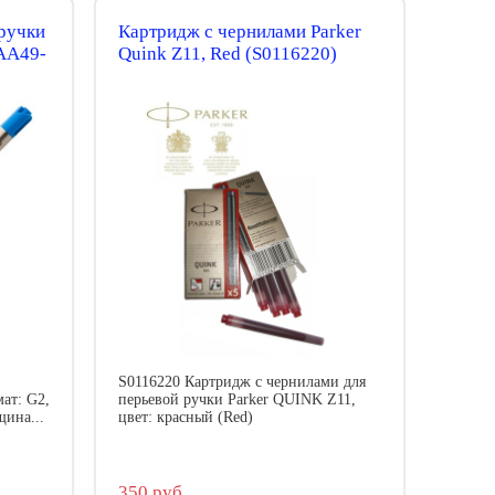
ручки
Картридж с чернилами Parker
-AA49-
Quink Z11, Red (S0116220)
S0116220 Картридж с чернилами для
ат: G2,
перьевой ручки Parker QUINK Z11,
щина...
цвет: красный (Red)
350 руб.