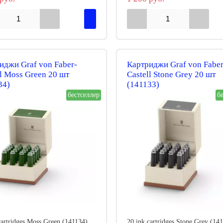
иджи Graf von Faber-
Картриджи Graf von Faber
ll Moss Green 20 шт
Castell Stone Grey 20 шт
34)
(141133)
бестселлер
б
cartridges Moss Green (141134)
20 ink cartridges Stone Grey (14