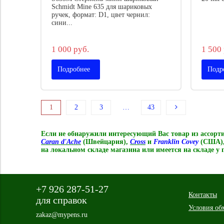
Schmidt Mine 635 для шариковых
ручек, формат: D1, цвет чернил:
сини...
1 000 руб.
1 500 
Подробнее
Подр
1
2
3
…
43
Если не обнаружили интересующий Вас товар из ассор
Caran d'Ache
(Швейцария),
Cross
и
Franklin Covey
(США)
на локальном складе магазина или имеется на складе у
+7 926 287-51-27
Контакты
для справок
Условия об
zakaz@mypens.ru