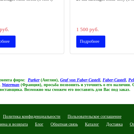
руб.
1 500 руб.
обнее
Подробнее
тимента фирм:
Parker
(Англия),
Graf von Faber-Castell
,
Faber-Castell
,
Pe
,
Waterman
(Франция),
просьба позвонить и уточнить о его наличии.
 поставщика. Возможно мы сможем его поставить для Вас под заказ.
Политика конфиденциальности
Пользовательское соглашение
мена и возврата
Блог
Обратная связь
Каталог
Доставка
О