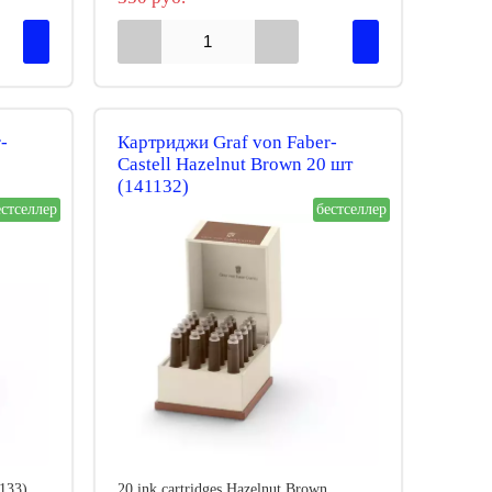
-
Картриджи Graf von Faber-
Castell Hazelnut Brown 20 шт
(141132)
естселлер
бестселлер
1133)
20 ink cartridges Hazelnut Brown