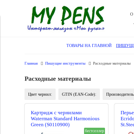
О
ТОВАРЫ НА ГЛАВНОЙ
ПИШУЩИ
Главная
Пишущие инструменты
Расходные материалы
Расходные материалы
Цвет чернил:
GTIN (EAN-Code):
Производитель
Картридж с чернилами
Перье
Waterman Standard Harmonious
Ecrido
Green (S0110900)
St.Ste
бестселлер