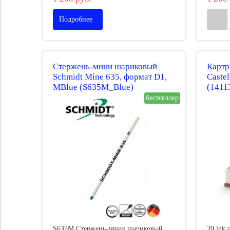
Подробнее
Стержень-мини шариковый
Картр
Schmidt Mine 635, формат D1,
Caste
MBlue (S635M_Blue)
(1411
бестселлер
S635M Стержень-мини шариковый
20 ink 