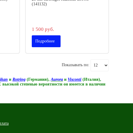
(141132)
1 500 руб.
Подробнее
Показывать по:
likan
и
Rotring
(Германия),
Aurora
и
Visconti
(Италия),
 С высокой степенью вероятности он имеется в наличии
плата