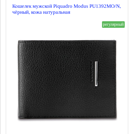
Кошелек мужской Piquadro Modus PU1392MO/N,
чёрный, кожа натуральная
регулярный