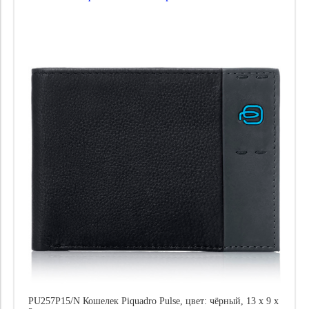
PU257P15/N Кошелек Piquadro Pulse, цвет: чёрный, 13 x 9 x