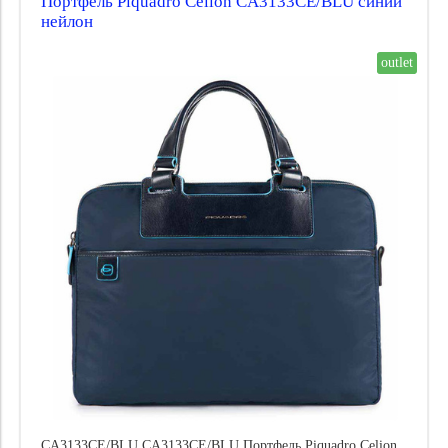
Портфель Piquadro Celion CA3133CE/BLU синий
нейлон
outlet
CA3133CE/BLU CA3133CE/BLU Портфель Piquadro Celion