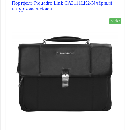
Портфель Piquadro Link CA3111LK2/N чёрный
натур.кожа/нейлон
outlet