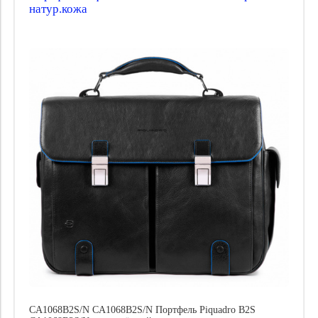
натур.кожа
CA1068B2S/N CA1068B2S/N Портфель Piquadro B2S