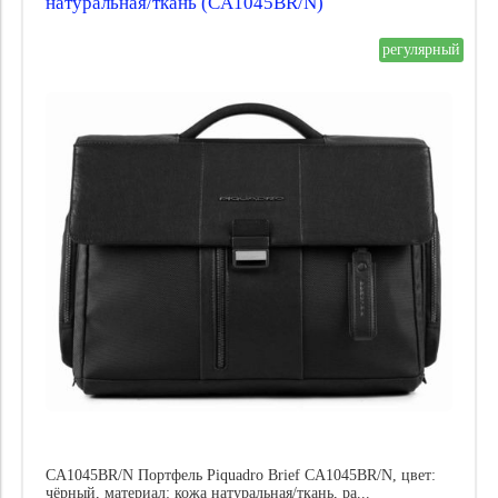
натуральная/ткань (CA1045BR/N)
регулярный
CA1045BR/N Портфель Piquadro Brief CA1045BR/N, цвет:
чёрный, материал: кожа натуральная/ткань, ра...