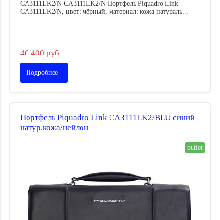
CA3111LK2/N CA3111LK2/N Портфель Piquadro Link
CA3111LK2/N, цвет: чёрный, материал: кожа натураль...
40 400 руб.
Подробнее
Портфель Piquadro Link CA3111LK2/BLU синий
натур.кожа/нейлон
outlet