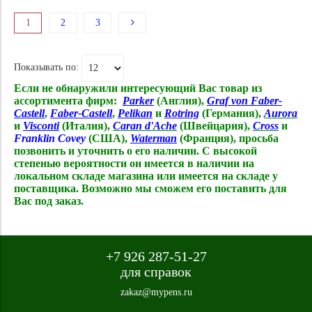
1
2
3
Показывать по:
Если не обнаружили интересующий Вас товар из
ассортимента фирм:
Parker
(Англия),
Graf von Faber-
Castell
,
Faber-Castell
,
Pelikan
и
Rotring
(Германия),
Aurora
и
Visconti
(Италия),
Caran d'Ache
(Швейцария),
Cross
и
Franklin Covey
(США),
Waterman
(Франция),
просьба
позвонить и уточнить о его наличии. С высокой
степенью вероятности он имеется в наличии на
локальном складе магазина или имеется на складе у
поставщика. Возможно мы сможем его поставить для
Вас под заказ.
+7 926 287-51-27
для справок
zakaz@mypens.ru