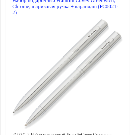
Набор подарочный Franklin Covey Greenwich,
Chrome, шариковая ручка + карандаш (FC0021-
2)
FC0021-2 Набор подарочный FranklinCovey Greenwich -