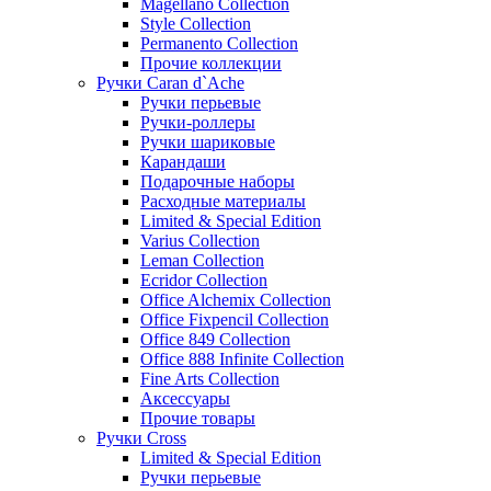
Magellano Collection
Style Collection
Permanento Collection
Прочие коллекции
Ручки Caran d`Ache
Ручки перьевые
Ручки-роллеры
Ручки шариковые
Карандаши
Подарочные наборы
Расходные материалы
Limited & Special Edition
Varius Collection
Leman Collection
Ecridor Collection
Office Alchemix Collection
Office Fixpencil Collection
Office 849 Collection
Office 888 Infinite Collection
Fine Arts Collection
Аксессуары
Прочие товары
Ручки Cross
Limited & Special Edition
Ручки перьевые