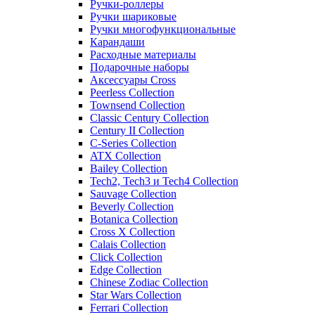
Ручки-роллеры
Ручки шариковые
Ручки многофункциональные
Карандаши
Расходные материалы
Подарочные наборы
Аксессуары Cross
Peerless Collection
Townsend Collection
Classic Century Collection
Century II Collection
C-Series Collection
ATX Collection
Bailey Collection
Tech2, Tech3 и Tech4 Collection
Sauvage Collection
Beverly Collection
Botanica Collection
Cross X Collection
Calais Collection
Click Collection
Edge Collection
Chinese Zodiac Collection
Star Wars Collection
Ferrari Collection