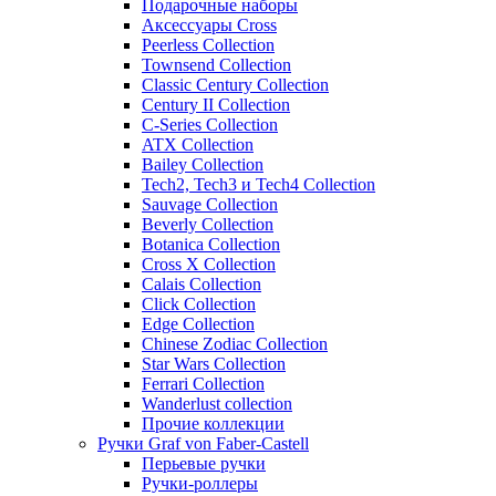
Подарочные наборы
Аксессуары Cross
Peerless Collection
Townsend Collection
Classic Century Collection
Century II Collection
C-Series Collection
ATX Collection
Bailey Collection
Tech2, Tech3 и Tech4 Collection
Sauvage Collection
Beverly Collection
Botanica Collection
Cross X Collection
Calais Collection
Click Collection
Edge Collection
Chinese Zodiac Collection
Star Wars Collection
Ferrari Collection
Wanderlust collection
Прочие коллекции
Ручки Graf von Faber-Castell
Перьевые ручки
Ручки-роллеры