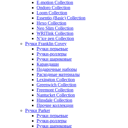
E-motion Collection
Ondoro Collection
Loom Collection
Essentio (Basic) Collection
Hexo Collection
Neo Slim Collection
WRITink Collection
N’ice pen Collection
Ручки Franklin Covey
Ручки перьевые
Ручки-роллеры
Ручки шариковые
Карандаши
Подарочные наборы
Расходные материалы
Lexington Collection
Greenwich Collection
Freemont Collection
Nantucket Collection
Hinsdale Collection
Прочие коллекции
Ручки Parker
Ручки перьевые
Ручки-роллеры
Ручки шариковые