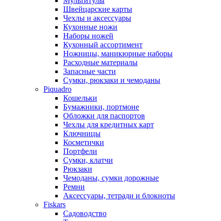
Мультитулы
Швейцарские карты
Чехлы и аксессуары
Кухонные ножи
Наборы ножей
Кухонный ассортимент
Ножницы, маникюрные наборы
Расходные материалы
Запасные части
Сумки, рюкзаки и чемоданы
Piquadro
Кошельки
Бумажники, портмоне
Обложки для паспортов
Чехлы для кредитных карт
Ключницы
Косметички
Портфели
Сумки, клатчи
Рюкзаки
Чемоданы, сумки дорожные
Ремни
Аксессуары, тетради и блокноты
Fiskars
Садоводство