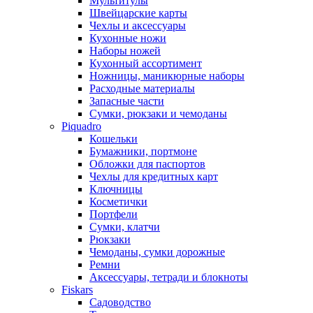
Мультитулы
Швейцарские карты
Чехлы и аксессуары
Кухонные ножи
Наборы ножей
Кухонный ассортимент
Ножницы, маникюрные наборы
Расходные материалы
Запасные части
Сумки, рюкзаки и чемоданы
Piquadro
Кошельки
Бумажники, портмоне
Обложки для паспортов
Чехлы для кредитных карт
Ключницы
Косметички
Портфели
Сумки, клатчи
Рюкзаки
Чемоданы, сумки дорожные
Ремни
Аксессуары, тетради и блокноты
Fiskars
Садоводство