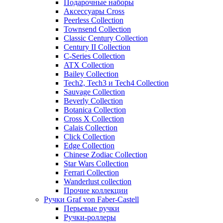
Подарочные наборы
Аксессуары Cross
Peerless Collection
Townsend Collection
Classic Century Collection
Century II Collection
C-Series Collection
ATX Collection
Bailey Collection
Tech2, Tech3 и Tech4 Collection
Sauvage Collection
Beverly Collection
Botanica Collection
Cross X Collection
Calais Collection
Click Collection
Edge Collection
Chinese Zodiac Collection
Star Wars Collection
Ferrari Collection
Wanderlust collection
Прочие коллекции
Ручки Graf von Faber-Castell
Перьевые ручки
Ручки-роллеры