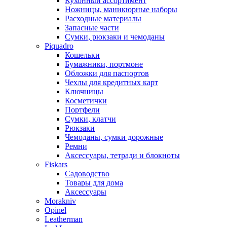
Кухонный ассортимент
Ножницы, маникюрные наборы
Расходные материалы
Запасные части
Сумки, рюкзаки и чемоданы
Piquadro
Кошельки
Бумажники, портмоне
Обложки для паспортов
Чехлы для кредитных карт
Ключницы
Косметички
Портфели
Сумки, клатчи
Рюкзаки
Чемоданы, сумки дорожные
Ремни
Аксессуары, тетради и блокноты
Fiskars
Садоводство
Товары для дома
Аксессуары
Morakniv
Opinel
Leatherman