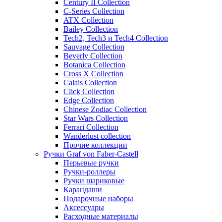
Century II Collection
C-Series Collection
ATX Collection
Bailey Collection
Tech2, Tech3 и Tech4 Collection
Sauvage Collection
Beverly Collection
Botanica Collection
Cross X Collection
Calais Collection
Click Collection
Edge Collection
Chinese Zodiac Collection
Star Wars Collection
Ferrari Collection
Wanderlust collection
Прочие коллекции
Ручки Graf von Faber-Castell
Перьевые ручки
Ручки-роллеры
Ручки шариковые
Карандаши
Подарочные наборы
Аксессуары
Расходные материалы