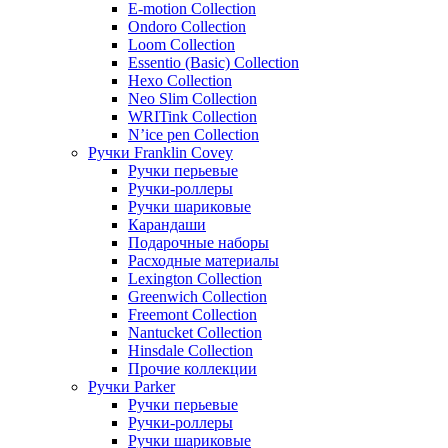
E-motion Collection
Ondoro Collection
Loom Collection
Essentio (Basic) Collection
Hexo Collection
Neo Slim Collection
WRITink Collection
N’ice pen Collection
Ручки Franklin Covey
Ручки перьевые
Ручки-роллеры
Ручки шариковые
Карандаши
Подарочные наборы
Расходные материалы
Lexington Collection
Greenwich Collection
Freemont Collection
Nantucket Collection
Hinsdale Collection
Прочие коллекции
Ручки Parker
Ручки перьевые
Ручки-роллеры
Ручки шариковые