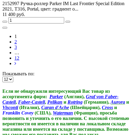
2152997 Ручка-роллер Parker IM Last Frontier Special Edition
2021, T316, Portal, цвет: градиент о...
11 400 руб.
1
2
3
…
12
Показывать по:
Если не обнаружили интересующий Вас товар из
ассортимента фирм:
Parker
(Англия),
Graf von Faber-
Castell
,
Faber-Castell
,
Pelikan
и
Rotring
(Германия),
Aurora
и
Visconti
(Италия),
Caran d'Ache
(Швейцария),
Cross
и
Franklin Covey
(США),
Waterman
(Франция),
просьба
позвонить и уточнить о его наличии. С высокой степенью
вероятности он имеется в наличии на локальном складе
магазина или имеется на складе у поставщика. Возможно
мы сможем его поставить для Вас под заказ.