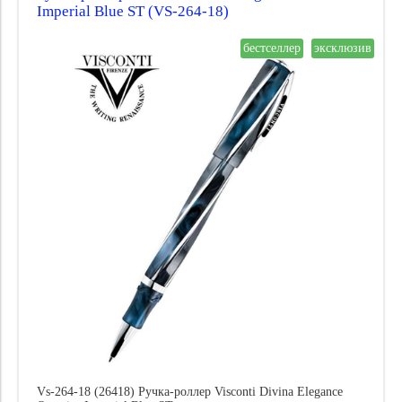
Imperial Blue ST (VS-264-18)
Пишущая система:
Материал пера:
бестселлер
эксклюзив
Отделка пера:
Цена
Vs-264-18 (26418) Ручка-роллер Visconti Divina Elegance