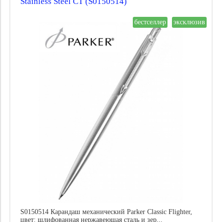
Stainless Steel CT (S0150514)
бестселлер
эксклюзив
S0150514 Карандаш механический Parker Classic Flighter,
цвет: шлифованная нержавеющая сталь и зер...