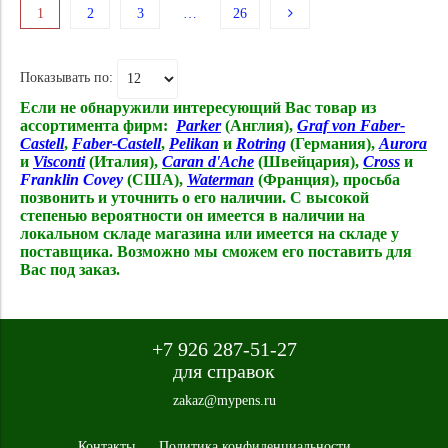
1
2
3
…
26
Показывать по:
Если не обнаружили интересующий Вас товар из
ассортимента фирм:
Parker
(Англия),
Graf von Faber-
Castell
,
Faber-Castell
,
Pelikan
и
Rotring
(Германия),
Aurora
и
Visconti
(Италия),
Caran d'Ache
(Швейцария),
Cross
и
Franklin Covey
(США),
Waterman
(Франция),
просьба
позвонить и уточнить о его наличии. С высокой
степенью вероятности он имеется в наличии на
локальном складе магазина или имеется на складе у
поставщика. Возможно мы сможем его поставить для
Вас под заказ.
+7 926 287-51-27
для справок
zakaz@mypens.ru
Контакты
Политика конфиденциальности