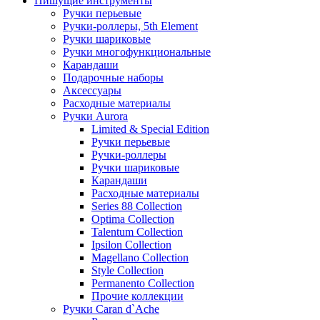
Пишущие инструменты
Ручки перьевые
Ручки-роллеры, 5th Element
Ручки шариковые
Ручки многофункциональные
Карандаши
Подарочные наборы
Аксессуары
Расходные материалы
Ручки Aurora
Limited & Special Edition
Ручки перьевые
Ручки-роллеры
Ручки шариковые
Карандаши
Расходные материалы
Series 88 Collection
Optima Collection
Talentum Collection
Ipsilon Collection
Magellano Collection
Style Collection
Permanento Collection
Прочие коллекции
Ручки Caran d`Ache