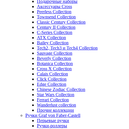
Подарочные наборы
Аксессуары Cross
Peerless Collection
Townsend Collection
Classic Century Collection
Century II Collection
C-Series Collection
ATX Collection
Bailey Collection
Tech2, Tech3 и Tech4 Collection
Sauvage Collection
Beverly Collection
Botanica Collection
Cross X Collection
Calais Collection
Click Collection
Edge Collection
Chinese Zodiac Collection
Star Wars Collection
Ferrari Collection
Wanderlust collection
Прочие коллекции
Ручки Graf von Faber-Castell
Перьевые ручки
Ручки-роллеры