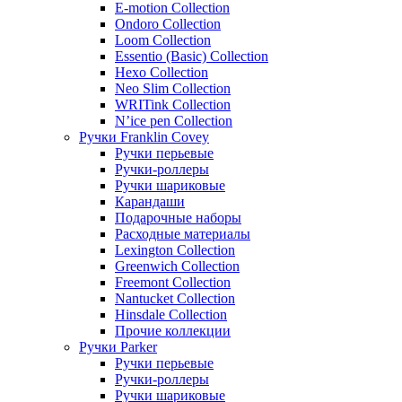
E-motion Collection
Ondoro Collection
Loom Collection
Essentio (Basic) Collection
Hexo Collection
Neo Slim Collection
WRITink Collection
N’ice pen Collection
Ручки Franklin Covey
Ручки перьевые
Ручки-роллеры
Ручки шариковые
Карандаши
Подарочные наборы
Расходные материалы
Lexington Collection
Greenwich Collection
Freemont Collection
Nantucket Collection
Hinsdale Collection
Прочие коллекции
Ручки Parker
Ручки перьевые
Ручки-роллеры
Ручки шариковые