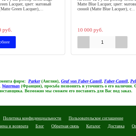
reen Lacquer, цвет: матовый
Matte Blue Lacquer, цвет: мато
Matte Green Lacquer),...
синий (Matte Blue Lacquer), с...
0 руб.
10 000 руб.
обнее
тимента фирм:
Parker
(Англия),
Graf von Faber-Castell
,
Faber-Castell
,
Pe
,
Waterman
(Франция),
просьба позвонить и уточнить о его наличии.
 поставщика. Возможно мы сможем его поставить для Вас под заказ.
Политика конфиденциальности
Пользовательское соглашение
мена и возврата
Блог
Обратная связь
Каталог
Доставка
О