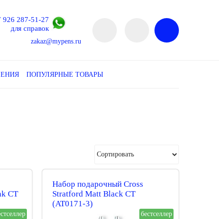
7 926 287-51-27
для справок
zakaz@mypens.ru
ЛЕНИЯ
ПОПУЛЯРНЫЕ ТОВАРЫ
Набор подарочный Cross
nk CT
Stratford Matt Black CT
(AT0171-3)
естселлер
бестселлер