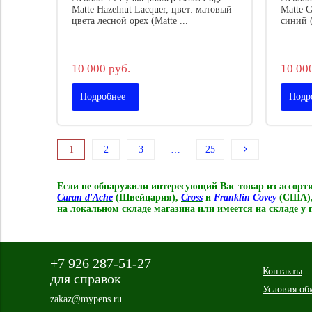
Matte Hazelnut Lacquer, цвет: матовый
Matte G
цвета лесной орех (Matte ...
синий (
10 000 руб.
10 00
Подробнее
Подр
1
2
3
…
25
Если не обнаружили интересующий Вас товар из ассор
Caran d'Ache
(Швейцария),
Cross
и
Franklin Covey
(США)
на локальном складе магазина или имеется на складе у
+7 926 287-51-27
Контакты
для справок
Условия об
zakaz@mypens.ru