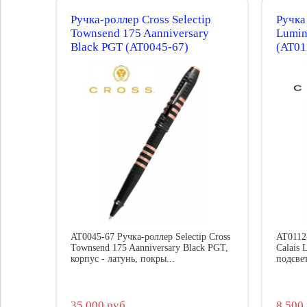
Ручка-роллер Cross Selectip
Ручка
Townsend 175 Aanniversary
Lumin
Black PGT (AT0045-67)
(AT01
AT0045-67 Ручка-роллер Selectip Cross
AT0112
Townsend 175 Aanniversary Black PGT,
Calais
корпус - латунь, покры...
подсвет
35 000 руб.
8 500 