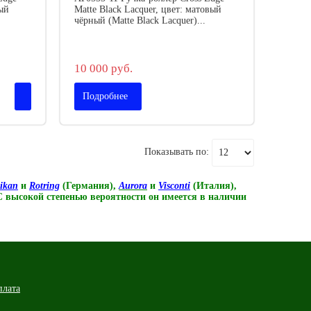
вый
Matte Black Lacquer, цвет: матовый
чёрный (Matte Black Lacquer)...
10 000 руб.
Подробнее
Показывать по:
likan
и
Rotring
(Германия),
Aurora
и
Visconti
(Италия),
 С высокой степенью вероятности он имеется в наличии
плата