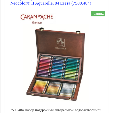
Neocolor® II Aquarelle, 84 цвета (7500.484)
Пишущая система:
Количество карандашей:
новинка
Цена
7500.484 Набор подарочный акварельной водорастворимой