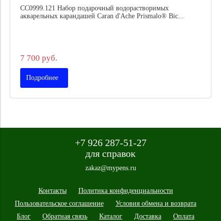
CC0999.121 Набор подарочный водорастворимых
акварельных карандашей Caran d'Ache Prismalo® Bic...
7 700 руб.
Подробнее
+7 926 287-51-27
для справок
zakaz@mypens.ru
Контакты
Политика конфиденциальности
Пользовательское соглашение
Условия обмена и возврата
Блог
Обратная связь
Каталог
Доставка
Оплата