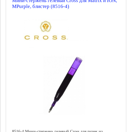
Мини-стержень гелевый Cross для Matrix и ION,
MPurple, блистер (8516-4)
8516-4 Мини-стержень гелевый Cross для ручек из