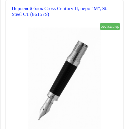
Перьевой блок Cross Century II, перо "M", St.
Steel CT (86157S)
бестселлер