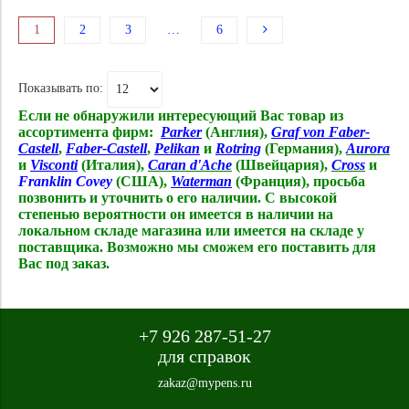
1
2
3
…
6
Показывать по:
Если не обнаружили интересующий Вас товар из
ассортимента фирм:
Parker
(Англия),
Graf von Faber-
Castell
,
Faber-Castell
,
Pelikan
и
Rotring
(Германия),
Aurora
и
Visconti
(Италия),
Caran d'Ache
(Швейцария),
Cross
и
Franklin Covey
(США),
Waterman
(Франция),
просьба
позвонить и уточнить о его наличии. С высокой
степенью вероятности он имеется в наличии на
локальном складе магазина или имеется на складе у
поставщика. Возможно мы сможем его поставить для
Вас под заказ.
+7 926 287-51-27
для справок
zakaz@mypens.ru