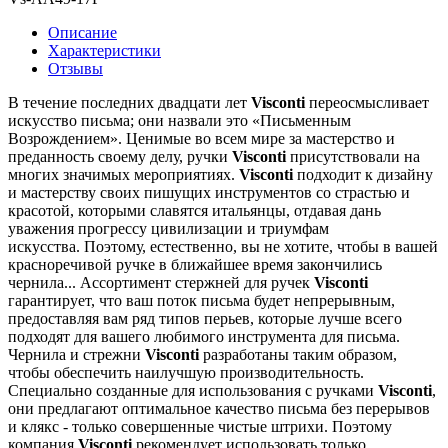
Описание
Характеристики
Отзывы
В течение последних двадцати лет
Visconti
переосмысливает
искусство письма; они назвали это «Письменным
Возрождением». Ценимые во всем мире за мастерство и
преданность своему делу, ручки
Visconti
присутствовали на
многих значимых мероприятиях.
Visconti
подходит к дизайну
и мастерству своих пишущих инструментов со страстью и
красотой, которыми славятся итальянцы, отдавая дань
уважения прогрессу цивилизации и триумфам
искусства. Поэтому, естественно, вы не хотите, чтобы в вашей
красноречивой ручке в ближайшее время закончились
чернила... Ассортимент стержней для ручек
Visconti
гарантирует, что ваш поток письма будет непрерывным,
предоставляя вам ряд типов перьев, которые лучше всего
подходят для вашего любимого инструмента для письма.
Чернила и стрежни
Visconti
разработаны таким образом,
чтобы обеспечить наилучшую производительность.
Специально созданные для использования с ручками
Visconti
,
они предлагают оптимальное качество письма без перерывов
и клякс - только совершенные чистые штрихи. Поэтому
компания
Visconti
рекомендует использовать только