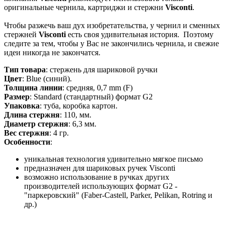
оригинальные чернила, картриджи и стержни
Visconti
.
Чтобы разжечь ваш дух изобретательства, у чернил и сменных
стержней
Visconti
есть своя удивительная история. Поэтому
следите за тем, чтобы у Вас не закончились чернила, и свежие
идеи никогда не закончатся.
Тип товара
: стержень для шариковой ручки
Цвет
: Blue (синий).
Толщина линии
: средняя, 0,7 mm (F)
Размер
:
Standard (стандартный)
формат G2
Упаковка
: туба, коробка картон.
Длина стержня
: 110, мм.
Диаметр стержня
: 6,3 мм.
Вес стержня
: 4 гр.
Особенности
:
уникальная технология удивительно мягкое письмо
предназначен для шариковых ручек Visconti
возможно использование в ручках других
производителей иcпользующих формат G2 -
"паркеровский" (Faber-Castell, Parker, Pelikan, Rotring и
др.)