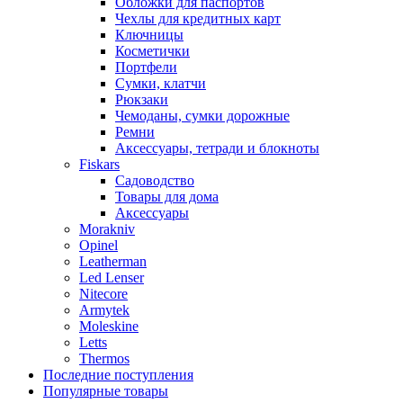
Обложки для паспортов
Чехлы для кредитных карт
Ключницы
Косметички
Портфели
Сумки, клатчи
Рюкзаки
Чемоданы, сумки дорожные
Ремни
Аксессуары, тетради и блокноты
Fiskars
Садоводство
Товары для дома
Аксессуары
Morakniv
Opinel
Leatherman
Led Lenser
Nitecore
Armytek
Moleskine
Letts
Thermos
Последние поступления
Популярные товары