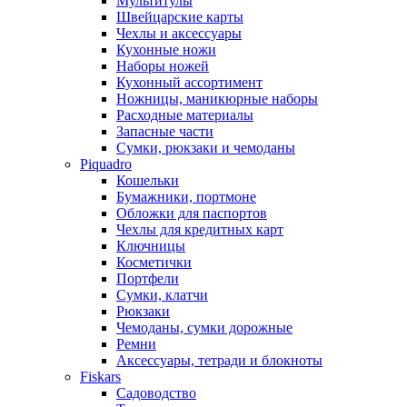
Мультитулы
Швейцарские карты
Чехлы и аксессуары
Кухонные ножи
Наборы ножей
Кухонный ассортимент
Ножницы, маникюрные наборы
Расходные материалы
Запасные части
Сумки, рюкзаки и чемоданы
Piquadro
Кошельки
Бумажники, портмоне
Обложки для паспортов
Чехлы для кредитных карт
Ключницы
Косметички
Портфели
Сумки, клатчи
Рюкзаки
Чемоданы, сумки дорожные
Ремни
Аксессуары, тетради и блокноты
Fiskars
Садоводство