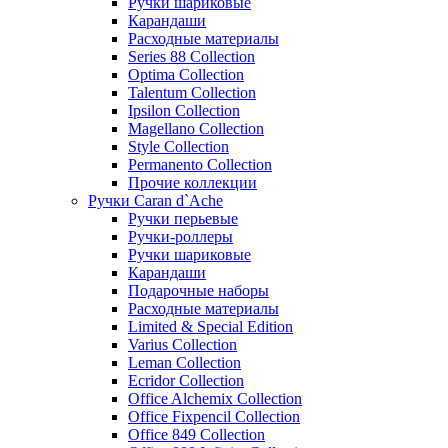
Ручки шариковые
Карандаши
Расходные материалы
Series 88 Collection
Optima Collection
Talentum Collection
Ipsilon Collection
Magellano Collection
Style Collection
Permanento Collection
Прочие коллекции
Ручки Caran d`Ache
Ручки перьевые
Ручки-роллеры
Ручки шариковые
Карандаши
Подарочные наборы
Расходные материалы
Limited & Special Edition
Varius Collection
Leman Collection
Ecridor Collection
Office Alchemix Collection
Office Fixpencil Collection
Office 849 Collection