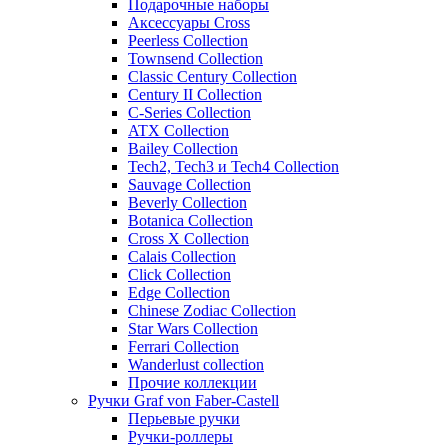
Подарочные наборы
Аксессуары Cross
Peerless Collection
Townsend Collection
Classic Century Collection
Century II Collection
C-Series Collection
ATX Collection
Bailey Collection
Tech2, Tech3 и Tech4 Collection
Sauvage Collection
Beverly Collection
Botanica Collection
Cross X Collection
Calais Collection
Click Collection
Edge Collection
Chinese Zodiac Collection
Star Wars Collection
Ferrari Collection
Wanderlust collection
Прочие коллекции
Ручки Graf von Faber-Castell
Перьевые ручки
Ручки-роллеры