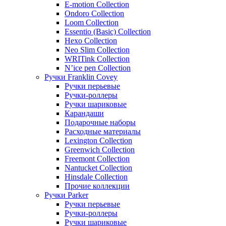
E-motion Collection
Ondoro Collection
Loom Collection
Essentio (Basic) Collection
Hexo Collection
Neo Slim Collection
WRITink Collection
N’ice pen Collection
Ручки Franklin Covey
Ручки перьевые
Ручки-роллеры
Ручки шариковые
Карандаши
Подарочные наборы
Расходные материалы
Lexington Collection
Greenwich Collection
Freemont Collection
Nantucket Collection
Hinsdale Collection
Прочие коллекции
Ручки Parker
Ручки перьевые
Ручки-роллеры
Ручки шариковые