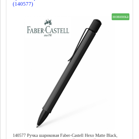
(140577)
Пишущая система:
Цена
новинка
140577 Ручка шариковая Faber-Castell Hexo Matte Black,