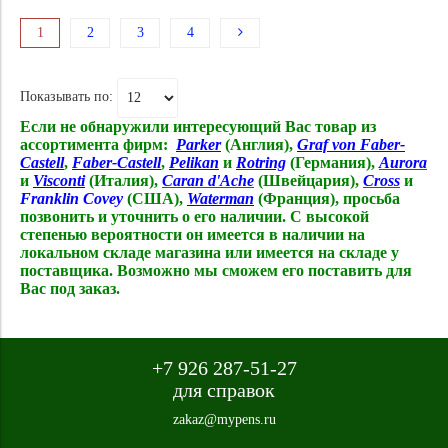
1
2
3
4
Показывать по:
Если не обнаружили интересующий Вас товар из
ассортимента фирм:
Parker
(Англия),
Graf von Faber-
Castell
,
Faber-Castell
,
Pelikan
и
Rotring
(Германия),
Aurora
и
Visconti
(Италия),
Caran d'Ache
(Швейцария),
Cross
и
Franklin Covey
(США),
Waterman
(Франция),
просьба
позвонить и уточнить о его наличии. С высокой
степенью вероятности он имеется в наличии на
локальном складе магазина или имеется на складе у
поставщика. Возможно мы сможем его поставить для
Вас под заказ.
+7 926 287-51-27
для справок
zakaz@mypens.ru