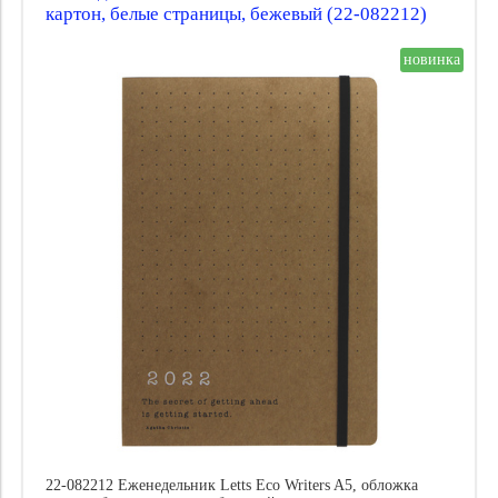
картон, белые страницы, бежевый (22-082212)
новинка
22-082212 Еженедельник Letts Eco Writers A5, обложка