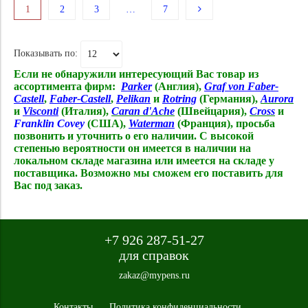
1
2
3
…
7
Показывать по:
Если не обнаружили интересующий Вас товар из
ассортимента фирм:
Parker
(Англия),
Graf von Faber-
Castell
,
Faber-Castell
,
Pelikan
и
Rotring
(Германия),
Aurora
и
Visconti
(Италия),
Caran d'Ache
(Швейцария),
Cross
и
Franklin Covey
(США),
Waterman
(Франция),
просьба
позвонить и уточнить о его наличии. С высокой
степенью вероятности он имеется в наличии на
локальном складе магазина или имеется на складе у
поставщика. Возможно мы сможем его поставить для
Вас под заказ.
+7 926 287-51-27
для справок
zakaz@mypens.ru
Контакты
Политика конфиденциальности