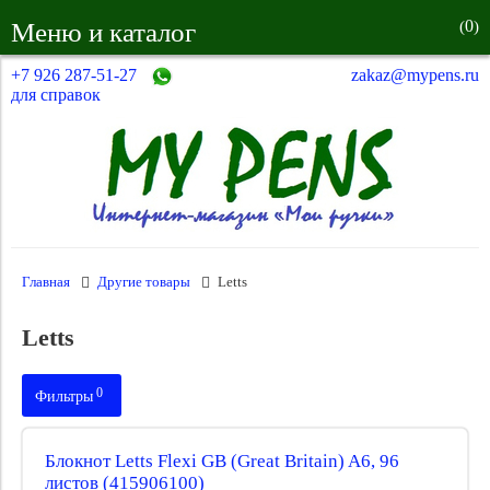
0
Меню и каталог
(
)
+7 926 287-51-27
zakaz@mypens.ru
для справок
Главная
Другие товары
Letts
Letts
0
Фильтры
Цена
Блокнот Letts Flexi GB (Great Britain) A6, 96
листов (415906100)