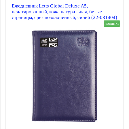
Ежедневник Letts Global Deluxe A5,
недатированный, кожа натуральная, белые
страницы, срез позолоченный, синий (22-081404)
новинка