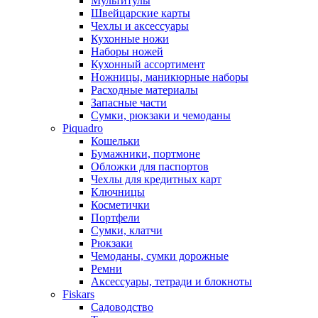
Мультитулы
Швейцарские карты
Чехлы и аксессуары
Кухонные ножи
Наборы ножей
Кухонный ассортимент
Ножницы, маникюрные наборы
Расходные материалы
Запасные части
Сумки, рюкзаки и чемоданы
Piquadro
Кошельки
Бумажники, портмоне
Обложки для паспортов
Чехлы для кредитных карт
Ключницы
Косметички
Портфели
Сумки, клатчи
Рюкзаки
Чемоданы, сумки дорожные
Ремни
Аксессуары, тетради и блокноты
Fiskars
Садоводство