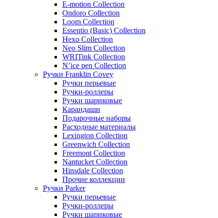
E-motion Collection
Ondoro Collection
Loom Collection
Essentio (Basic) Collection
Hexo Collection
Neo Slim Collection
WRITink Collection
N’ice pen Collection
Ручки Franklin Covey
Ручки перьевые
Ручки-роллеры
Ручки шариковые
Карандаши
Подарочные наборы
Расходные материалы
Lexington Collection
Greenwich Collection
Freemont Collection
Nantucket Collection
Hinsdale Collection
Прочие коллекции
Ручки Parker
Ручки перьевые
Ручки-роллеры
Ручки шариковые