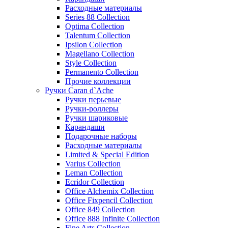
Расходные материалы
Series 88 Collection
Optima Collection
Talentum Collection
Ipsilon Collection
Magellano Collection
Style Collection
Permanento Collection
Прочие коллекции
Ручки Caran d`Ache
Ручки перьевые
Ручки-роллеры
Ручки шариковые
Карандаши
Подарочные наборы
Расходные материалы
Limited & Special Edition
Varius Collection
Leman Collection
Ecridor Collection
Office Alchemix Collection
Office Fixpencil Collection
Office 849 Collection
Office 888 Infinite Collection
Fine Arts Collection