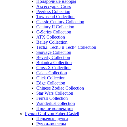
Подарочные наборы
Аксессуары Cross
Peerless Collection
Townsend Collection
Classic Century Collection
Century II Collection
C-Series Collection
ATX Collection
Bailey Collection
Tech2, Tech3 и Tech4 Collection
Sauvage Collection
Beverly Collection
Botanica Collection
Cross X Collection
Calais Collection
Click Collection
Edge Collection
Chinese Zodiac Collection
Star Wars Collection
Ferrari Collection
Wanderlust collection
Прочие коллекции
Ручки Graf von Faber-Castell
Перьевые ручки
Ручки-роллеры