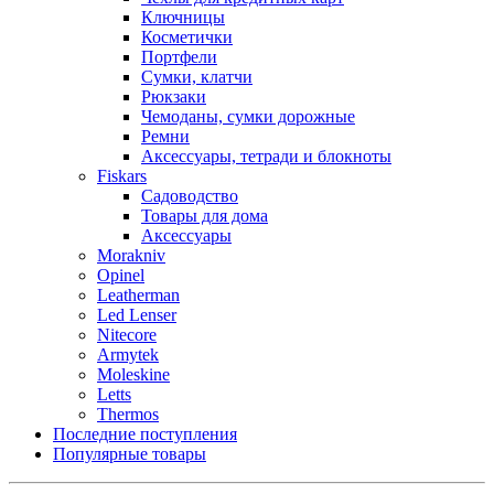
Ключницы
Косметички
Портфели
Сумки, клатчи
Рюкзаки
Чемоданы, сумки дорожные
Ремни
Аксессуары, тетради и блокноты
Fiskars
Садоводство
Товары для дома
Аксессуары
Morakniv
Opinel
Leatherman
Led Lenser
Nitecore
Armytek
Moleskine
Letts
Thermos
Последние поступления
Популярные товары