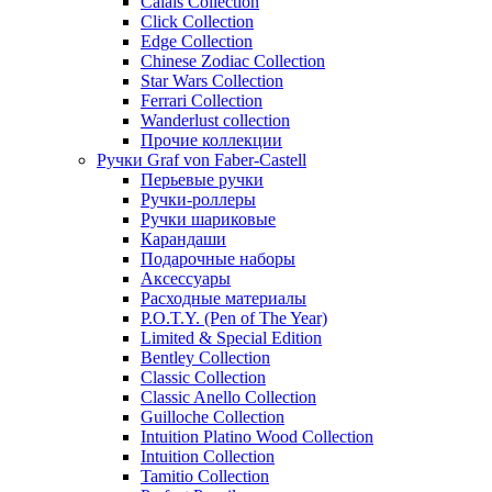
Calais Collection
Click Collection
Edge Collection
Chinese Zodiac Collection
Star Wars Collection
Ferrari Collection
Wanderlust collection
Прочие коллекции
Ручки Graf von Faber-Castell
Перьевые ручки
Ручки-роллеры
Ручки шариковые
Карандаши
Подарочные наборы
Аксессуары
Расходные материалы
P.O.T.Y. (Pen of The Year)
Limited & Special Edition
Bentley Collection
Classic Collection
Classic Anello Collection
Guilloche Collection
Intuition Platino Wood Collection
Intuition Collection
Tamitio Collection