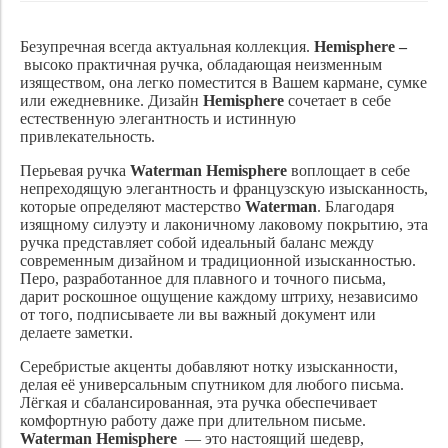
Безупречная всегда актуальная коллекция.
Hemisphere –
высоко практичная ручка, обладающая неизменным
изяществом, она легко поместится в Вашем кармане, сумке
или ежедневнике. Дизайн
Hemisphere
сочетает в себе
естественную элегантность и истинную
привлекательность.
Перьевая ручка
Waterman Hemisphere
воплощает в себе
непреходящую элегантность и французскую изысканность,
которые определяют мастерство
Waterman
. Благодаря
изящному силуэту и лаконичному лаковому покрытию, эта
ручка представляет собой идеальный баланс между
современным дизайном и традиционной изысканностью.
Перо, разработанное для плавного и точного письма,
дарит роскошное ощущение каждому штриху, независимо
от того, подписываете ли вы важный документ или
делаете заметки.
Серебристые акценты добавляют нотку изысканности,
делая её универсальным спутником для любого письма.
Лёгкая и сбалансированная, эта ручка обеспечивает
комфортную работу даже при длительном письме.
Waterman Hemisphere
— это настоящий шедевр,