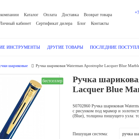
+
 компании
Каталог
Оплата
Доставка
Возврат товара
Личный кабинет
Сертификат дилера
Блог
Контакты
Е ИНСТРУМЕНТЫ
ДРУГИЕ ТОВАРЫ
ПОСЛЕДНИЕ ПОСТУП
учки шариковые
Ручка шариковая Waterman Apostrophe Lacquer Blue Marble
Ручка шарикова
бестселлер
Lacquer Blue Mar
S0702860 Ручка шариковая
Waterm
с рисунком под мрамор и золотист
(Blue), толщина пишущего узла: т
Пишущая система: