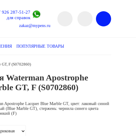
7 926 287-51-27
для справок
zakaz@mypens.ru
ЛЕНИЯ
ПОПУЛЯРНЫЕ ТОВАРЫ
 GT, F (S0702860)
я Waterman Apostrophe
бестселлер
ble GT, F (S0702860)
an Apostrophe Lacquer
Blue Marble GT
, цвет:
лаковый синий
ый (Blue Marble GT)
,
стержень: чернила синего цвета
онкий (F)