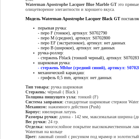
Waterman Apostrophe Lacquer Blue Marble GT
это прямые
олицетворение элегантности и хорошего вкуса.
Модель
Waterman Apostrophe Lacquer Black GT
поставля
перьевая ручка:
- перо F (тонкое), артикул: S0702790
- перо M (среднее), артикул: S0702800
- перо EF (экстратонкое), артикул: нет данных
- перо B (широкое), артикул: нет данных
ручка-роллер:
- стержень Fblack (тонкий черный), артикул: S07028
шариковая ручка:
- стержень Mblue (средний синий), артикул:
S0702
механический карандаш:
- грифель 0,5 mm, артикул: нет данных
Тип товара:
ручка шариковая
Стержень:
чёрный ( Black )
Толщина пишущего узла:
тонкий (F)
Система заправки:
стандартные шариковые стержни Wate
Механизм:
нажимного действия (Push)
Корпус:
ювелирная латунь
Размеры ручки:
длина - 142 мм, максимальная ширина (ди
Вес ручки:
24 гр.
Отделка:
многослойное покрытие высококачественным лако
Waterman на кольце
Цвет:
лаковый синий с рисунком под мрамор и золотистый 