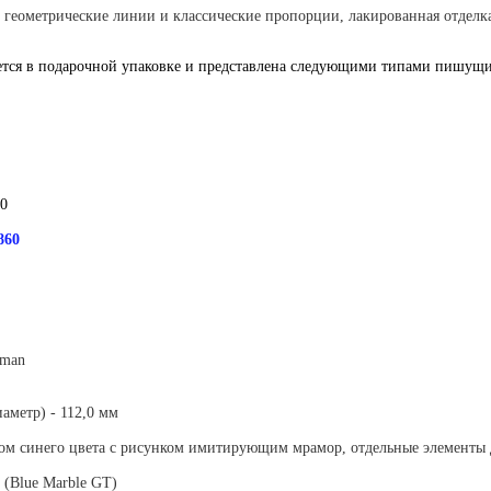
 геометрические линии и классические пропорции, лакированная отделк
ется в подарочной упаковке и представлена следующими типами пишущи
30
860
rman
аметр) - 112,0 мм
м синего цвета с рисунком имитирующим мрамор, отдельные элементы ди
(Blue Marble GT)