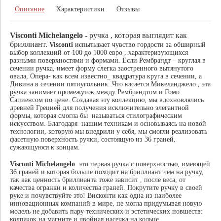
Описание
Характеристики
Отзывы
Visconti Michelangelo -
ручка , которая выглядит как
бриллиант.
Visconti
испытывает чувство гордости за обширный
выбор коллекций от 100 до 1000 евро , характеризующихся
разными поверхностями и формами. Если Рембрандт – круглая в
сечении ручка, имеет форму слегка заостренного вытянутого
овала, Опера- как всем известно_ квадратура круга в сечении, а
Дивина в сечении пятиугольник. Что касается Микеланджело , эта
ручка занимает промежуток между Рембрандтом и Гомо
Сапиенсом по цене. Создавая эту коллекцию, мы вдохновлялись
древней Грецией для получения исключительно элегантной
формы, которая смогла бы называться стилографическим
искусством. Благодаря нашим техникам и основываясь на новой
технологии, которую мы внедрили у себя, мы смогли реализовать
фасетную поверхность ручки, состоящую из 36 граней,
сужающуюся к концам.
Visconti Michelangelo
это первая ручка с поверхностью, имеющей
36 граней и которая больше походит на бриллиант чем на ручку,
так как ценность бриллианта тоже зависит , после веса, от
качества огранки и количества граней. Покрутите ручку в своей
руке и почувствуйте это! Висконти как одна из наиболее
инновационных компаний в мире, не могла придумывая новую
модель не добавить пару технических и эстетических новшеств:
колпачок на магните и двойная насечка на кольце.