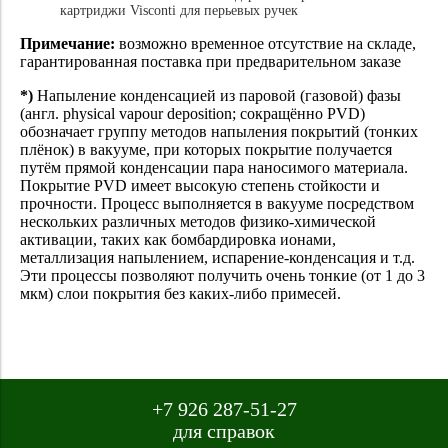
картриджи Visconti для перьевых ручек
Примечание:
возможно временное отсутствие на складе,
гарантированная поставка при предварительном заказе
*)
Напыление конденсацией из паровой (газовой) фазы
(англ. physical vapour deposition; сокращённо PVD)
обозначает группу методов напыления покрытий (тонких
плёнок) в вакууме, при которых покрытие получается
путём прямой конденсации пара наносимого материала.
Покрытие PVD имеет высокую степень стойкости и
прочности. Процесс выполняется в вакууме посредством
нескольких различных методов физико-химической
активации, таких как бомбардировка ионами,
металлизация напылением, испарение-конденсация и т.д.
Эти процессы позволяют получить очень тонкие (от 1 до 3
мкм) слои покрытия без каких-либо примесей.
+7 926 287-51-27
для справок