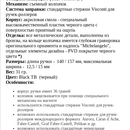
Механизм:
съемный колпачок
Система заправки:
стандартные стержни Visconti для
ручек-роллеров
Корпус:
акриловая смола - специальный
высококачественный пластик черного цвета с
поверхностью приятный на ощупь
Отделка:
все металлические детали, выполнены из
бронзы, на кольце колпачка имеется глубокая гравировка
оригинального орнамента и надпись "Michelangelo",
отдельные элементы дизайна - PVD покрытие черного
цвета
*)
Размеры:
длина ручки - 140 / 157 мм, максимальная
ширина - 12,5 / 15 мм
Вес:
31
гр.
Цвет:
Black TB (черный)
Особенности:
корпус ручки имеет 36 граней
колпачок защелкивается при помощи специального
механизма на магните
используются стандартные стержни Visconti для ручек-
роллеров
возможно использовать стандартные стержни для ручек-
роллеров международного формата: Aurora, Caran d`Ache,
Faber-Castell, Graf Faber-Castell, Pelikan и др.
возможно использовать стандартные чернильные