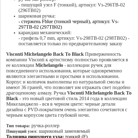
- пишущий узел F (тонкий), артикул: Vs-296TB-02
(296TB02)
шариковая ручка:
- стержень Fblue (тонкий черный), артикул: Vs-
297TB-02 (297TB02)
карандаш механический:
- грифель 0,7 mm, артикул: Vs-298TB-02 (298TB02) -
поставляется только по предварительному заказу
Visconti Michelangelo Back To Black
Приверженность
компании Visconti к артистизму полностью проявляется в
ее коллекции
Michelangelo
- коллекции ручек для
повседневного использования, которые одновременно
являются элегантными и простыми в использовании.
Корпус и колпачок выполнены из натуральной смолы и
имеют 36 граней, что позволяет им отражать свет подобно
драгоценному алмазу. Ручка
Visconti Michelangelo Back To
Black
- это новый цветовой стиль 2014 года в коллекции
Микеланджело - вся в черном цвете: черные детали
дизайна с PVD-покрытием очень элегантно сочетаются с
черным корпусом цвета глубокой ночи.
ручка-роллер
Тип товара:
шариковый заменяемый
Пишущий узел:
Толщина пишущего узла:
тонкий (F)