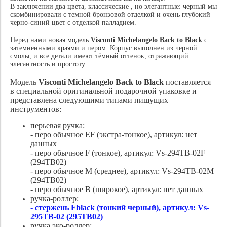
В заключении два цвета, классические , но элегантные: черный мы
скомбинировали с темной бронзовой отделкой и очень глубокий
черно-синий цвет с отделкой палладием.
Перед нами новая модель
Visconti Michelangelo Back to Black
с
затемненными краями и пером. Корпус выполнен из черной
смолы, и все детали имеют тёмный оттенок, отражающий
элегантность и простоту.
Модель
Visconti Michelangelo Back to Black
поставляется
в специальной оригинальной подарочной упаковке и
представлена следующими типами пишущих
инструментов:
перьевая ручка:
- перо обычное EF (экстра-тонкое), артикул: нет
данных
- перо обычное F (тонкое), артикул: Vs-294TB-02F
(294TB02)
- перо обычное M (среднее), артикул: Vs-294TB-02M
(294TB02)
- перо обычное B (широкое), артикул: нет данных
ручка-роллер:
- стержень Fblack (тонкий черный), артикул: Vs-
295TB-02 (295TB02)
ручка эко-роллер: