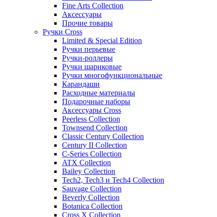
Fine Arts Collection
Аксессуары
Прочие товары
Ручки Cross
Limited & Special Edition
Ручки перьевые
Ручки-роллеры
Ручки шариковые
Ручки многофункциональные
Карандаши
Расходные материалы
Подарочные наборы
Аксессуары Cross
Peerless Collection
Townsend Collection
Classic Century Collection
Century II Collection
C-Series Collection
ATX Collection
Bailey Collection
Tech2, Tech3 и Tech4 Collection
Sauvage Collection
Beverly Collection
Botanica Collection
Cross X Collection