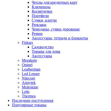
Чехлы для кредитных карт
Ключницы
Косметички
Портфели
Сумки, клатчи
Рюкзаки
Чемоданы, сумки дорожные
Ремни
Аксессуары, тетради и блокноты
Fiskars
Садоводство
Товары для дома
Аксессуары
Morakniv
Opinel
Leatherman
Led Lenser
Nitecore
Armytek
Moleskine
Letts
Thermos
Последние поступления
Популярные товары