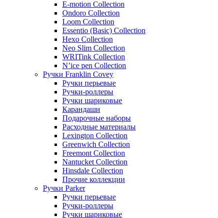
E-motion Collection
Ondoro Collection
Loom Collection
Essentio (Basic) Collection
Hexo Collection
Neo Slim Collection
WRITink Collection
N’ice pen Collection
Ручки Franklin Covey
Ручки перьевые
Ручки-роллеры
Ручки шариковые
Карандаши
Подарочные наборы
Расходные материалы
Lexington Collection
Greenwich Collection
Freemont Collection
Nantucket Collection
Hinsdale Collection
Прочие коллекции
Ручки Parker
Ручки перьевые
Ручки-роллеры
Ручки шариковые