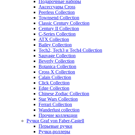
Подарочные наборы
Аксессуары Cross
Peerless Collection
Townsend Collection
Classic Century Collection
Century II Collection
C-Series Collection
ATX Collection
Bailey Collection
Tech2, Tech3 и Tech4 Collection
Sauvage Collection
Beverly Collection
Botanica Collection
Cross X Collection
Calais Collection
Click Collection
Edge Collection
Chinese Zodiac Collection
Star Wars Collection
Ferrari Collection
Wanderlust collection
Прочие коллекции
Ручки Graf von Faber-Castell
Перьевые ручки
Ручки-роллеры