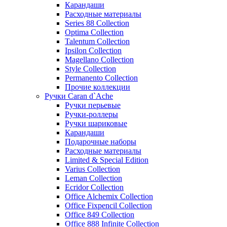
Карандаши
Расходные материалы
Series 88 Collection
Optima Collection
Talentum Collection
Ipsilon Collection
Magellano Collection
Style Collection
Permanento Collection
Прочие коллекции
Ручки Caran d`Ache
Ручки перьевые
Ручки-роллеры
Ручки шариковые
Карандаши
Подарочные наборы
Расходные материалы
Limited & Special Edition
Varius Collection
Leman Collection
Ecridor Collection
Office Alchemix Collection
Office Fixpencil Collection
Office 849 Collection
Office 888 Infinite Collection