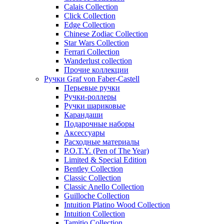
Calais Collection
Click Collection
Edge Collection
Chinese Zodiac Collection
Star Wars Collection
Ferrari Collection
Wanderlust collection
Прочие коллекции
Ручки Graf von Faber-Castell
Перьевые ручки
Ручки-роллеры
Ручки шариковые
Карандаши
Подарочные наборы
Аксессуары
Расходные материалы
P.O.T.Y. (Pen of The Year)
Limited & Special Edition
Bentley Collection
Classic Collection
Classic Anello Collection
Guilloche Collection
Intuition Platino Wood Collection
Intuition Collection
Tamitio Collection