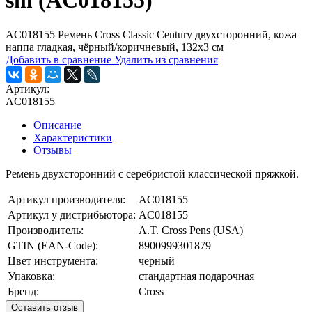
sm (AC018155)
AC018155 Ремень Cross Classic Century двухсторонний, кожа
наппа гладкая, чёрный/коричневый, 132х3 см
Добавить в сравнение
Удалить из сравнения
Артикул:
AC018155
Описание
Характеристики
Отзывы
Ремень двухсторонний с серебристой классической пряжкой.
Артикул производителя:
AC018155
Артикул у дистрибьютора:
AC018155
Производитель:
A.T. Cross Pens (USA)
GTIN (EAN-Code):
8900999301879
Цвет инструмента:
черный
Упаковка:
стандартная подарочная
Бренд:
Cross
Оставить отзыв