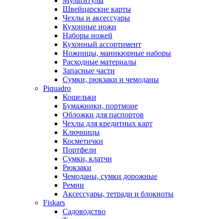
Мультитулы
Швейцарские карты
Чехлы и аксессуары
Кухонные ножи
Наборы ножей
Кухонный ассортимент
Ножницы, маникюрные наборы
Расходные материалы
Запасные части
Сумки, рюкзаки и чемоданы
Piquadro
Кошельки
Бумажники, портмоне
Обложки для паспортов
Чехлы для кредитных карт
Ключницы
Косметички
Портфели
Сумки, клатчи
Рюкзаки
Чемоданы, сумки дорожные
Ремни
Аксессуары, тетради и блокноты
Fiskars
Садоводство