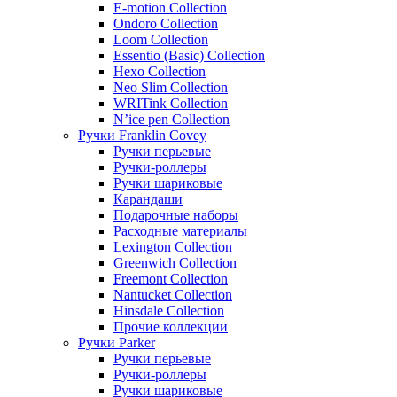
E-motion Collection
Ondoro Collection
Loom Collection
Essentio (Basic) Collection
Hexo Collection
Neo Slim Collection
WRITink Collection
N’ice pen Collection
Ручки Franklin Covey
Ручки перьевые
Ручки-роллеры
Ручки шариковые
Карандаши
Подарочные наборы
Расходные материалы
Lexington Collection
Greenwich Collection
Freemont Collection
Nantucket Collection
Hinsdale Collection
Прочие коллекции
Ручки Parker
Ручки перьевые
Ручки-роллеры
Ручки шариковые