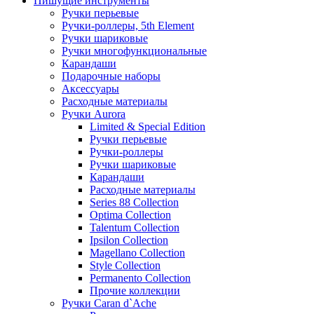
Пишущие инструменты
Ручки перьевые
Ручки-роллеры, 5th Element
Ручки шариковые
Ручки многофункциональные
Карандаши
Подарочные наборы
Аксессуары
Расходные материалы
Ручки Aurora
Limited & Special Edition
Ручки перьевые
Ручки-роллеры
Ручки шариковые
Карандаши
Расходные материалы
Series 88 Collection
Optima Collection
Talentum Collection
Ipsilon Collection
Magellano Collection
Style Collection
Permanento Collection
Прочие коллекции
Ручки Caran d`Ache