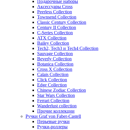
Подарочные наборы
Аксессуары Cross
Peerless Collection
Townsend Collection
Classic Century Collection
Century II Collection
C-Series Collection
ATX Collection
Bailey Collection
Tech2, Tech3 и Tech4 Collection
Sauvage Collection
Beverly Collection
Botanica Collection
Cross X Collection
Calais Collection
Click Collection
Edge Collection
Chinese Zodiac Collection
Star Wars Collection
Ferrari Collection
Wanderlust collection
Прочие коллекции
Ручки Graf von Faber-Castell
Перьевые ручки
Ручки-роллеры