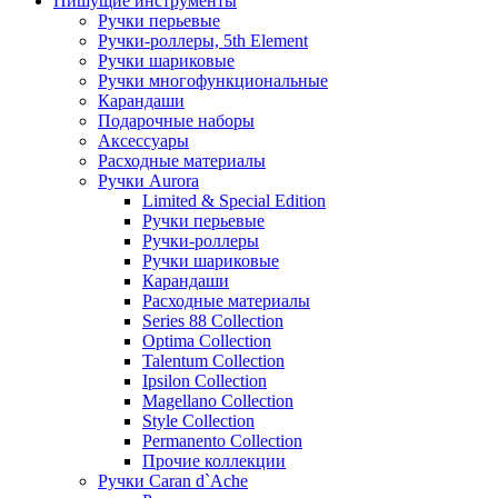
Пишущие инструменты
Ручки перьевые
Ручки-роллеры, 5th Element
Ручки шариковые
Ручки многофункциональные
Карандаши
Подарочные наборы
Аксессуары
Расходные материалы
Ручки Aurora
Limited & Special Edition
Ручки перьевые
Ручки-роллеры
Ручки шариковые
Карандаши
Расходные материалы
Series 88 Collection
Optima Collection
Talentum Collection
Ipsilon Collection
Magellano Collection
Style Collection
Permanento Collection
Прочие коллекции
Ручки Caran d`Ache