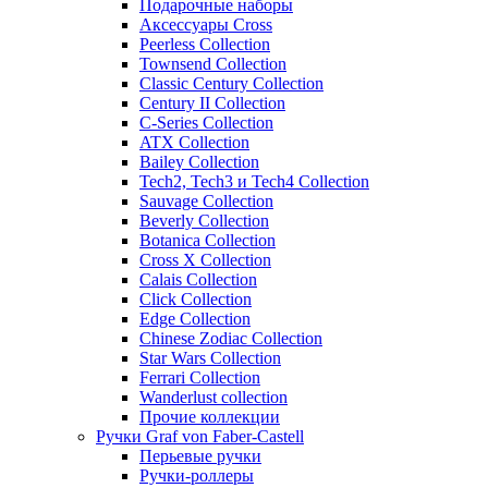
Подарочные наборы
Аксессуары Cross
Peerless Collection
Townsend Collection
Classic Century Collection
Century II Collection
C-Series Collection
ATX Collection
Bailey Collection
Tech2, Tech3 и Tech4 Collection
Sauvage Collection
Beverly Collection
Botanica Collection
Cross X Collection
Calais Collection
Click Collection
Edge Collection
Chinese Zodiac Collection
Star Wars Collection
Ferrari Collection
Wanderlust collection
Прочие коллекции
Ручки Graf von Faber-Castell
Перьевые ручки
Ручки-роллеры