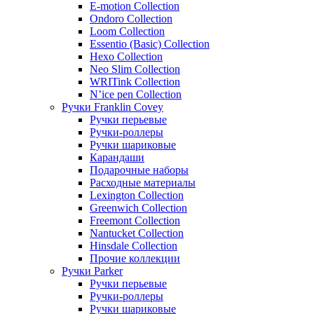
E-motion Collection
Ondoro Collection
Loom Collection
Essentio (Basic) Collection
Hexo Collection
Neo Slim Collection
WRITink Collection
N’ice pen Collection
Ручки Franklin Covey
Ручки перьевые
Ручки-роллеры
Ручки шариковые
Карандаши
Подарочные наборы
Расходные материалы
Lexington Collection
Greenwich Collection
Freemont Collection
Nantucket Collection
Hinsdale Collection
Прочие коллекции
Ручки Parker
Ручки перьевые
Ручки-роллеры
Ручки шариковые