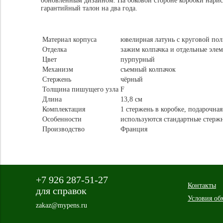
обновленным дизайном. На боковой стороне коробки нарисо
гарантийный талон на два года.
Материал корпуса
ювелирная латунь с круговой по
Отделка
зажим колпачка и отдельные элем
Цвет
пурпурный
Механизм
съемный колпачок
Стержень
чёрный
Толщина пишущего узла
F
Длина
13,8 см
Комплектация
1 стержень в коробке, подарочна
Особенности
используются стандартные стержн
Производство
Франция
+7 926 287-51-27
Контакты
для справок
Условия об
zakaz@mypens.ru