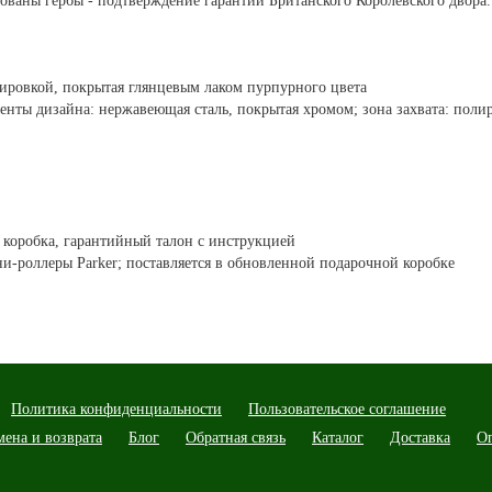
ваны гербы - подтверждение гарантии Британского Королевского двора.
лировкой, покрытая глянцевым лаком пурпурного цвета
енты дизайна: нержавеющая сталь, покрытая хромом; зона захвата: пол
я коробка, гарантийный талон с инструкцией
и-роллеры Parker; поставляется в обновленной подарочной коробке
Политика конфиденциальности
Пользовательское соглашение
мена и возврата
Блог
Обратная связь
Каталог
Доставка
О