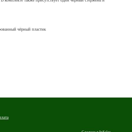
 В комплекте также присутствует один чёрный стержень и
ированный чёрный пластик
плата