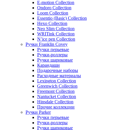
E-motion Collection
Ondoro Collection
Loom Collection
Essentio (Basic) Collection
Hexo Collection
Neo Slim Collection
WRITink Collection
N’ice pen Collection
Ручки Franklin Covey
Ручки перьевые
Ручки-роллеры
Ручки шариковые
Карандаши
Подарочные наборы
Расходные материалы
Lexington Collection
Greenwich Collection
Freemont Collection
Nantucket Collection
Hinsdale Collection
Прочие коллекции
Ручки Parker
Ручки перьевые
Ручки-роллеры
Ручки шариковые