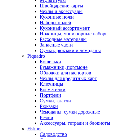
Мультитулы
Швейцарские карты
Чехлы и аксессуары
Кухонные ножи
Наборы ножей
Кухонный ассортимент
Ножницы, маникюрные наборы
Расходные материалы
Запасные части
Сумки, рюкзаки и чемоданы
Piquadro
Кошельки
Бумажники, портмоне
Обложки для паспортов
Чехлы для кредитных карт
Ключницы
Косметички
Портфели
Сумки, клатчи
Рюкзаки
Чемоданы, сумки дорожные
Ремни
Аксессуары, тетради и блокноты
Fiskars
Садоводство