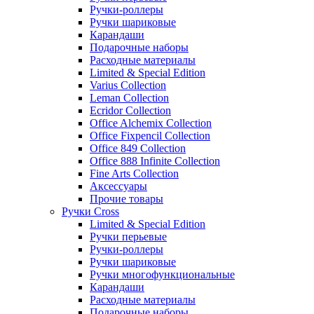
Ручки-роллеры
Ручки шариковые
Карандаши
Подарочные наборы
Расходные материалы
Limited & Special Edition
Varius Collection
Leman Collection
Ecridor Collection
Office Alchemix Collection
Office Fixpencil Collection
Office 849 Collection
Office 888 Infinite Collection
Fine Arts Collection
Аксессуары
Прочие товары
Ручки Cross
Limited & Special Edition
Ручки перьевые
Ручки-роллеры
Ручки шариковые
Ручки многофункциональные
Карандаши
Расходные материалы
Подарочные наборы