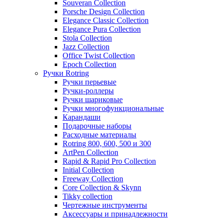
Souveran Collection
Porsche Design Collection
Elegance Classic Collection
Elegance Pura Collection
Stola Collection
Jazz Collection
Office Twist Collection
Epoch Collection
Ручки Rotring
Ручки перьевые
Ручки-роллеры
Ручки шариковые
Ручки многофункциональные
Карандаши
Подарочные наборы
Расходные материалы
Rotring 800, 600, 500 и 300
ArtPen Collection
Rapid & Rapid Pro Collection
Initial Collection
Freeway Collection
Core Collection & Skynn
Tikky collection
Чертежные инструменты
Аксессуары и принадлежности