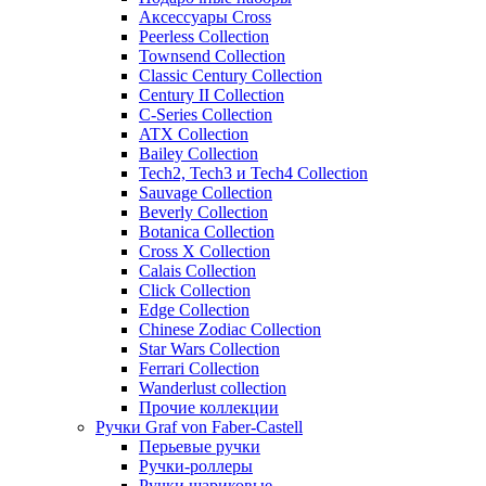
Аксессуары Cross
Peerless Collection
Townsend Collection
Classic Century Collection
Century II Collection
C-Series Collection
ATX Collection
Bailey Collection
Tech2, Tech3 и Tech4 Collection
Sauvage Collection
Beverly Collection
Botanica Collection
Cross X Collection
Calais Collection
Click Collection
Edge Collection
Chinese Zodiac Collection
Star Wars Collection
Ferrari Collection
Wanderlust collection
Прочие коллекции
Ручки Graf von Faber-Castell
Перьевые ручки
Ручки-роллеры
Ручки шариковые