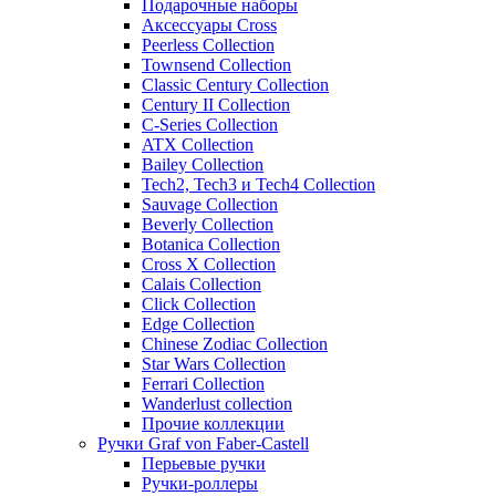
Подарочные наборы
Аксессуары Cross
Peerless Collection
Townsend Collection
Classic Century Collection
Century II Collection
C-Series Collection
ATX Collection
Bailey Collection
Tech2, Tech3 и Tech4 Collection
Sauvage Collection
Beverly Collection
Botanica Collection
Cross X Collection
Calais Collection
Click Collection
Edge Collection
Chinese Zodiac Collection
Star Wars Collection
Ferrari Collection
Wanderlust collection
Прочие коллекции
Ручки Graf von Faber-Castell
Перьевые ручки
Ручки-роллеры