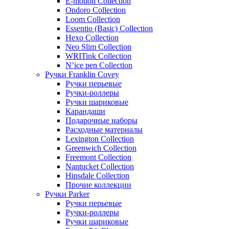
E-motion Collection
Ondoro Collection
Loom Collection
Essentio (Basic) Collection
Hexo Collection
Neo Slim Collection
WRITink Collection
N’ice pen Collection
Ручки Franklin Covey
Ручки перьевые
Ручки-роллеры
Ручки шариковые
Карандаши
Подарочные наборы
Расходные материалы
Lexington Collection
Greenwich Collection
Freemont Collection
Nantucket Collection
Hinsdale Collection
Прочие коллекции
Ручки Parker
Ручки перьевые
Ручки-роллеры
Ручки шариковые