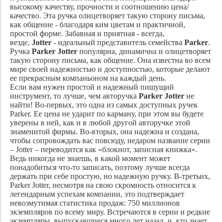
высокому качеству, прочности и соотношению цена/
качество. Эта ручка олицетворяет такую сторону письма,
как общение - благодаря ким цветам и практичной,
простой форме. Забавная и приятная - всегда,
везде,
Jotter
- идеальный представитель семейства
Parker
.
Ручка
Parker Jotter
популярна, динамична и олицетворяет
такую сторону письма, как общение. Она известна во всем
мире своей надежностью и доступностью, которые делают
ее прекрасным компаньоном на каждый день.
Если вам нужен простой и надежный пишущий
инструмент, то лучше, чем авторучка
Parker Jotter
не
найти! Во-первых, это одна из самых доступных ручек
Parker. Ее цена не ударит по карману, при этом вы будете
уверены в ней, как и в любой другой авторучке этой
знаменитой фирмы. Во-вторых, она надежна и создана,
чтобы сопровождать вас повсюду, недаром название серии
– Jotter – переводится как «блокнот, записная книжка».
Ведь никогда не знаешь, в какой момент может
понадобиться что-то записать, поэтому лучше всегда
держать при себе простую, но надежную ручку. В-третьих,
Parker Jotter, несмотря на свою скромность относится к
легендарным успехам компании, это подтверждает
невозмутимая статистика продаж: 750 миллионов
экземпляров по всему миру. Встречаются в серии и редкие
экземпляры, выпускавшиеся много лет назад, и, кто знает,