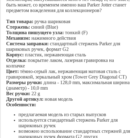
быть может, со временем именно ваш Parker Jotter станет
предметом вожделения для коллекционеров?
Тип товара:
ручка шариковая
Стержень:
синий (Blue)
Толщина пишущего узла:
тонкий (F)
Механизм:
нажимного действия
Система заправки:
стандартный стержень Parker для
шариковых ручек, формат G2
Корпус:
пластик, нержавеющая сталь
Отделка:
покрытие лаком, лазерная гравировка на
колпачке
Цвет:
тёмно-серый лак, нержавеющая матовая сталь с
гравировкой, зеркальный хром (Tower Grey Diagonal CT)
Размеры ручки:
длина - 128,0 mm, максимальная ширина
(диаметр) - 10,0 mm
Вес ручки:
22 g
Другой артикул:
новая модель
Особенности:
предлагаемая модель из старых выпусков
используется стандартный стержень Parker для
шариковых ручек
возможно использование стандартных стержней для
шариковых ручек формата G2 других