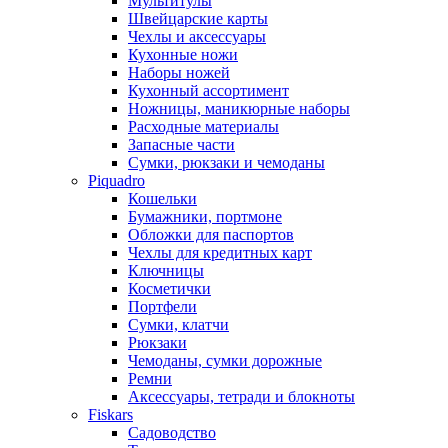
Мультитулы
Швейцарские карты
Чехлы и аксессуары
Кухонные ножи
Наборы ножей
Кухонный ассортимент
Ножницы, маникюрные наборы
Расходные материалы
Запасные части
Сумки, рюкзаки и чемоданы
Piquadro
Кошельки
Бумажники, портмоне
Обложки для паспортов
Чехлы для кредитных карт
Ключницы
Косметички
Портфели
Сумки, клатчи
Рюкзаки
Чемоданы, сумки дорожные
Ремни
Аксессуары, тетради и блокноты
Fiskars
Садоводство