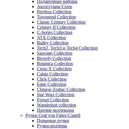
Подарочные наборы
Аксессуары Cross
Peerless Collection
Townsend Collection
Classic Century Collection
Century II Collection
C-Series Collection
ATX Collection
Bailey Collection
Tech2, Tech3 и Tech4 Collection
Sauvage Collection
Beverly Collection
Botanica Collection
Cross X Collection
Calais Collection
Click Collection
Edge Collection
Chinese Zodiac Collection
Star Wars Collection
Ferrari Collection
Wanderlust collection
Прочие коллекции
Ручки Graf von Faber-Castell
Перьевые ручки
Ручки-роллеры