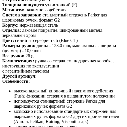
Толщина пишущего узла:
тонкий (F)
Механизм:
нажимного действия
Система заправки:
стандартный стержень Parker для
шариковых ручек, формат G2
Корпус:
нержавеющая сталь
Отделка:
лаковое покрытие, шлифованный металл,
зеркальный хром
Цвет:
синий и серебристый (Blue CT)
Размеры ручки:
длина - 128,0 mm, максимальная ширина
(диаметр) - 10,0 mm
Вес ручки:
26 g
Комплектация:
ручка со стержнем, подарочная коробка,
инструкция по эксплуатации
с гарантийным талоном
Другой артикул:
Особенности:
высоконадежный кнопочный нажимного действия
(Push) фиксации стержня в выдвинутом положении
используется стандартный стержень Parker для
шариковых ручек формата G2
возможно использование стандартных стержней для
шариковых ручек формата G2 других производителей
(Aurora, Pelikan, Rotring, Visconti и др.)
фирменная подарочная упаковка