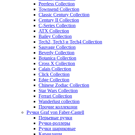
Peerless Collection
Townsend Collection
Classic Century Collection
Century II Collection
C-Series Collection
ATX Collection
Bailey Collection
Tech2, Tech3 и Tech4 Collection
Sauvage Collection
Beverly Collection
Botanica Collection
Cross X Collection
Calais Collection
Click Collection
Edge Collection
Chinese Zodiac Collection
Star Wars Collection
Ferrari Collection
Wanderlust collection
Прочие коллекции
Ручки Graf von Faber-Castell
Перьевые ручки
Ручки-роллеры
Ручки шариковые
Карандаши