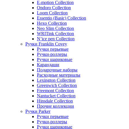
E-motion Collection
Ondoro Collection
Loom Collection
Essentio (Basic) Collection
Hexo Collection
Neo Slim Collection
WRITink Collection
N’ice pen Collection
Ручки Franklin Covey
Ручки перьевые
Ручки-роллеры
Ручки шариковые
Карандаши
Подарочные наборы
Расходные материалы
Lexington Collection
Greenwich Collection
Freemont Collection
Nantucket Collection
Hinsdale Collection
Прочие коллекции
Ручки Parker
Ручки перьевые
Ручки-роллеры
Ручки шариковые