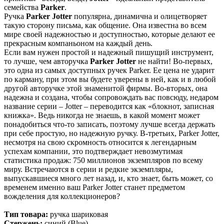
семейства
Parker
.
Ручка
Parker Jotter
популярна, динамична и олицетворяет
такую сторону письма, как общение. Она известна во всем
мире своей надежностью и доступностью, которые делают ее
прекрасным компаньоном на каждый день.
Если вам нужен простой и надежный пишущий инструмент,
то лучше, чем авторучка
Parker Jotter
не найти! Во-первых,
это одна из самых доступных ручек Parker. Ее цена не ударит
по карману, при этом вы будете уверены в ней, как и в любой
другой авторучке этой знаменитой фирмы. Во-вторых, она
надежна и создана, чтобы сопровождать вас повсюду, недаром
название серии – Jotter – переводится как «блокнот, записная
книжка». Ведь никогда не знаешь, в какой момент может
понадобиться что-то записать, поэтому лучше всегда держать
при себе простую, но надежную ручку. В-третьих, Parker Jotter,
несмотря на свою скромность относится к легендарным
успехам компании, это подтверждает невозмутимая
статистика продаж: 750 миллионов экземпляров по всему
миру. Встречаются в серии и редкие экземпляры,
выпускавшиеся много лет назад, и, кто знает, быть может, со
временем именно ваш Parker Jotter станет предметом
вожделения для коллекционеров?
Тип товара:
ручка шариковая
Стержень:
синий (Blue)