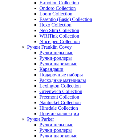
E-motion Collection
Ondoro Collection
Loom Collection
Essentio (Basic) Collection
Hexo Collection
Neo Slim Collection
WRITink Collection
N’ice pen Collection
Ручки Franklin Covey
Ручки перьевые
Ручки-роллеры
Ручки шариковые
Карандаши
Подарочные наборы
Расходные материалы
Lexington Collection
Greenwich Collection
Freemont Collection
Nantucket Collection
Hinsdale Collection
Прочие коллекции
Ручки Parker
Ручки перьевые
Ручки-роллеры
Ручки шариковые