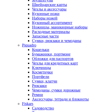
Мультитулы
Швейцарские карты
Чехлы и аксессуары
Кухонные ножи
Наборы ножей
Кухонный ассортимент
Ножницы, маникюрные наборы
Расходные материалы
Запасные части
Сумки, рюкзаки и чемоданы
Piquadro
Кошельки
Бумажники, портмоне
Обложки для паспортов
Чехлы для кредитных карт
Ключницы
Косметички
Портфели
Сумки, клатчи
Рюкзаки
Чемоданы, сумки дорожные
Ремни
Аксессуары, тетради и блокноты
Fiskars
Садоводство