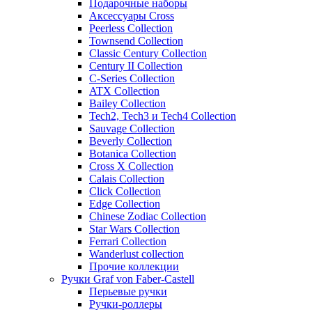
Подарочные наборы
Аксессуары Cross
Peerless Collection
Townsend Collection
Classic Century Collection
Century II Collection
C-Series Collection
ATX Collection
Bailey Collection
Tech2, Tech3 и Tech4 Collection
Sauvage Collection
Beverly Collection
Botanica Collection
Cross X Collection
Calais Collection
Click Collection
Edge Collection
Chinese Zodiac Collection
Star Wars Collection
Ferrari Collection
Wanderlust collection
Прочие коллекции
Ручки Graf von Faber-Castell
Перьевые ручки
Ручки-роллеры