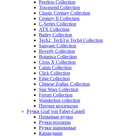
Peerless Collection
Townsend Collection
Classic Century Collection
Century II Collection
C-Series Collection
ATX Collection
Bailey Collection
Tech2, Tech3 и Tech4 Collection
Sauvage Collection
Beverly Collection
Botanica Collection
Cross X Collection
Calais Collection
Click Collection
Edge Collection
Chinese Zodiac Collection
Star Wars Collection
Ferrari Collection
Wanderlust collection
Прочие коллекции
Ручки Graf von Faber-Castell
Перьевые ручки
Ручки-роллеры
Ручки шариковые
Карандаши