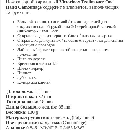
Нож складной карманный
Victorinox Trailmaster One
Hand
Camouflage
содержит 9 элементов, выполняющих
12 функций:
Большой клинок с системой фиксации, петлей для
открывания одной рукой и на 3/4 серейторной заточкой
(Фиксатор - Liner Lock)
Открывалка для консервных банок / плоская отвертка
Открывалка для бутылок / плоская отвертка / паз для снятия
изоляции с проводов
Лайнерный фиксатор плоской отвертки в открытом
положении
Пила по дереву
Крестовая отвертка 1/2
Шило / кернер
Пинцет
Зубочистка
Кольцо для ключей
Длина ножа:
111 mm
Ширина ножа:
32 mm
Толщина ножа:
18 mm
Длина большого лезвия:
85 mm
Вес ножа:
130 g
Материал рукоятки:
полиамид (Polyamide)
Цвет рукоятки:
камуфляж (Camouflage)
Аналоги:
0.8461.MW4DE, 0.8463.MW3