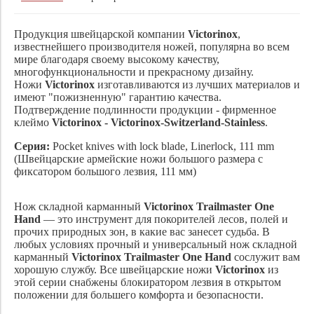
Продукция швейцарской компании
Victorinox
,
известнейшего производителя ножей, популярна во всем
мире благодаря своему высокому качеству,
многофункциональности и прекрасному дизайну.
Ножи
Victorinox
изготавливаются из лучших материалов и
имеют "пожизненную" гарантию качества.
Подтверждение подлинности продукции - фирменное
клеймо
Victorinox - Victorinox-Switzerland-Stainless
.
Серия:
Pocket knives with lock blade, Linerlock, 111 mm
(Швейцарские армейские ножи большого размера с
фиксатором большого лезвия, 111 мм)
Нож складной карманный
Victorinox Trailmaster One
Hand
— это инструмент для покорителей лесов, полей и
прочих природных зон, в какие вас занесет судьба. В
любых условиях прочный и универсальный н
ож складной
карманный
Victorinox Trailmaster One Hand
сослужит вам
хорошую службу. Все швейцарские ножи
Victorinox
из
этой серии снабжены блокиратором лезвия в открытом
положении для большего комфорта и безопасности.