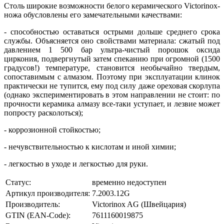
Столь широкие возможности белого керамического Victorinox-
ножа обусловлены его замечательными качествами:
- способностью оставаться острыми дольше среднего срока
службы. Объясняется оно свойствами материала: сжатый под
давлением 1 500 бар ультра-чистый порошок оксида
циркония, подвергнутый затем спеканию при огромной (1500
градусов!) температуре, становится необычайно твердым,
сопоставимым с алмазом. Поэтому при эксплуатации клинок
практически не тупится, ему под силу даже ореховая скорлупа
(однако экспериментировать в этом направлении не стоит: по
прочности керамика алмазу все-таки уступает, и лезвие может
попросту расколоться);
- коррозионной стойкостью;
- нечувствительностью к кислотам и иной химии;
- легкостью в уходе и легкостью для руки.
Статус:
временно недоступен
Артикул производителя:
7.2003.12G
Производитель:
Victorinox AG (Швейцария)
GTIN (EAN-Code):
7611160019875