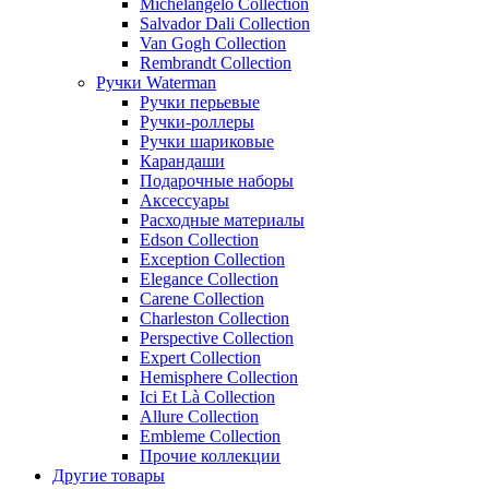
Michelangelo Collection
Salvador Dali Collection
Van Gogh Collection
Rembrandt Collection
Ручки Waterman
Ручки перьевые
Ручки-роллеры
Ручки шариковые
Карандаши
Подарочные наборы
Аксессуары
Расходные материалы
Edson Collection
Exception Collection
Elegance Collection
Carene Collection
Charleston Collection
Perspective Collection
Expert Collection
Hemisphere Collection
Ici Et Là Collection
Allure Collection
Embleme Collection
Прочие коллекции
Другие товары