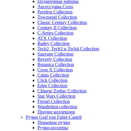
Подарочные наборы
Аксессуары Cross
Peerless Collection
Townsend Collection
Classic Century Collection
Century II Collection
C-Series Collection
ATX Collection
Bailey Collection
Tech2, Tech3 и Tech4 Collection
Sauvage Collection
Beverly Collection
Botanica Collection
Cross X Collection
Calais Collection
Click Collection
Edge Collection
Chinese Zodiac Collection
Star Wars Collection
Ferrari Collection
Wanderlust collection
Прочие коллекции
Ручки Graf von Faber-Castell
Перьевые ручки
Ручки-роллеры