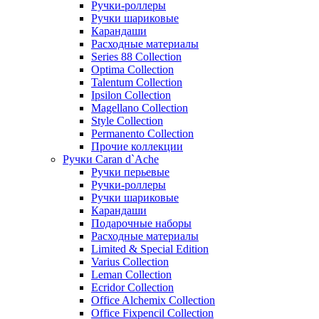
Ручки-роллеры
Ручки шариковые
Карандаши
Расходные материалы
Series 88 Collection
Optima Collection
Talentum Collection
Ipsilon Collection
Magellano Collection
Style Collection
Permanento Collection
Прочие коллекции
Ручки Caran d`Ache
Ручки перьевые
Ручки-роллеры
Ручки шариковые
Карандаши
Подарочные наборы
Расходные материалы
Limited & Special Edition
Varius Collection
Leman Collection
Ecridor Collection
Office Alchemix Collection
Office Fixpencil Collection