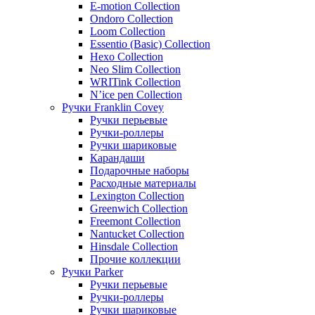
E-motion Collection
Ondoro Collection
Loom Collection
Essentio (Basic) Collection
Hexo Collection
Neo Slim Collection
WRITink Collection
N’ice pen Collection
Ручки Franklin Covey
Ручки перьевые
Ручки-роллеры
Ручки шариковые
Карандаши
Подарочные наборы
Расходные материалы
Lexington Collection
Greenwich Collection
Freemont Collection
Nantucket Collection
Hinsdale Collection
Прочие коллекции
Ручки Parker
Ручки перьевые
Ручки-роллеры
Ручки шариковые