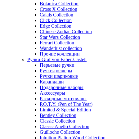
Botanica Collection
Cross X Collection
Calais Collection
Click Collection
Edge Collection
Chinese Zodiac Collection
Star Wars Collection
Ferrari Collection
Wanderlust collection
Прочие коллекции
Ручки Graf von Faber-Castell
Перьевые ручки
Ручки-роллеры
Ручки шариковые
Карандаши
Подарочные наборы
Аксессуары
Расходные материалы
P.O.T.Y. (Pen of The Year)
Limited & Special Edition
Bentley Collection
Classic Collection
Classic Anello Collection
Guilloche Collection
Intuition Platino Wood Collection