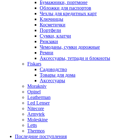
Бумажники, портмоне
Обложки для паспортов
Чехлы для кредитных карт
Ключницы
Косметички
Портфели
Сумки, клатчи
Рюкзаки
Чемоданы, сумки дорожные
Ремни
Аксессуары, тетради и блокноты
Fiskars
Садоводство
Товары для дома
Аксессуары
Morakniv
Opinel
Leatherman
Led Lenser
Nitecore
Armytek
Moleskine
Letts
Thermos
Последние поступления