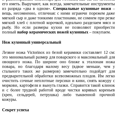
его иметь. Выручают, как всегда, замечательные инструменты
из разряда «два в одном».
Специальные кухонные ножи
–
вещь, несомненно, отличная: с ними играючи порежем даже
мягкий сыр и даже тонкими пластинами, не сомнем при резке
мягкий хлеб с плотной корочкой, идеально разделаем мясо и
рыбу. Но если размеры кухни не позволяют приобрести
полный
набор керамических ножей кухонных
– покупаем.
Нож кухонный универсальный
Лезвие ножа Victorinox из белой керамики составляет 12 см:
это минимальный размер для поварского и максимальный для
овощного ножа. По ширине оно ближе к эталонам ножа
повара, но благодаря малому весу (вдвое меньше, чем у
стального таких же размеров) замечательно подойдет для
предварительной обработки всевозможных плодов. Им легко
очистить сочные неплотные персики и киви, снять кожуру с
моркови, картофеля и вынуть глазки. Справится такой клинок
и с более трудной работой вроде чистки корявых кореньев
(хрен, сельдерей, петрушка) либо тыквенной прочной
кожуры.
Секрет успеха