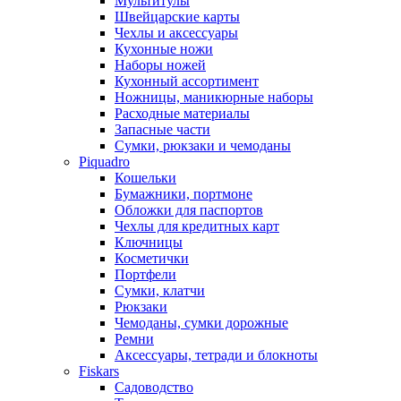
Мультитулы
Швейцарские карты
Чехлы и аксессуары
Кухонные ножи
Наборы ножей
Кухонный ассортимент
Ножницы, маникюрные наборы
Расходные материалы
Запасные части
Сумки, рюкзаки и чемоданы
Piquadro
Кошельки
Бумажники, портмоне
Обложки для паспортов
Чехлы для кредитных карт
Ключницы
Косметички
Портфели
Сумки, клатчи
Рюкзаки
Чемоданы, сумки дорожные
Ремни
Аксессуары, тетради и блокноты
Fiskars
Садоводство