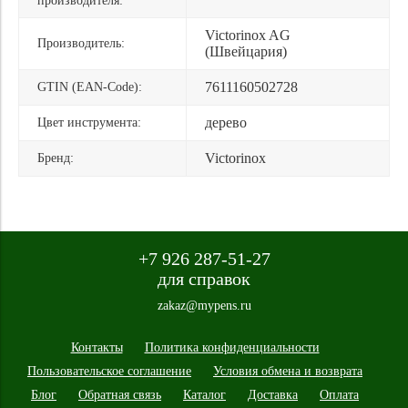
производителя:
Victorinox AG
Производитель:
(Швейцария)
7611160502728
GTIN (EAN-Code):
дерево
Цвет инструмента:
Victorinox
Бренд:
+7 926 287-51-27
для справок
zakaz@mypens.ru
Контакты
Политика конфиденциальности
Пользовательское соглашение
Условия обмена и возврата
Блог
Обратная связь
Каталог
Доставка
Оплата