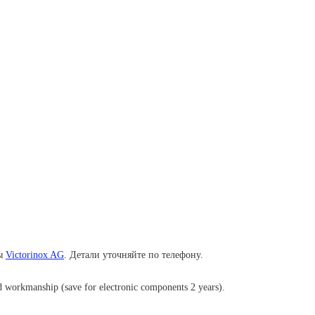
мы
Victorinox AG
. Детали уточняйте по телефону.
 and workmanship (save for electronic components 2 years).