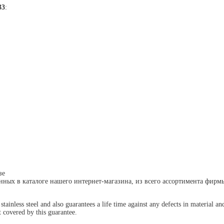
33
:
зе
енных в каталоге нашего интернет-магазина, из всего ассортимента фир
s stainless steel and also guarantees a life time against any defects in material
 covered by this guarantee.