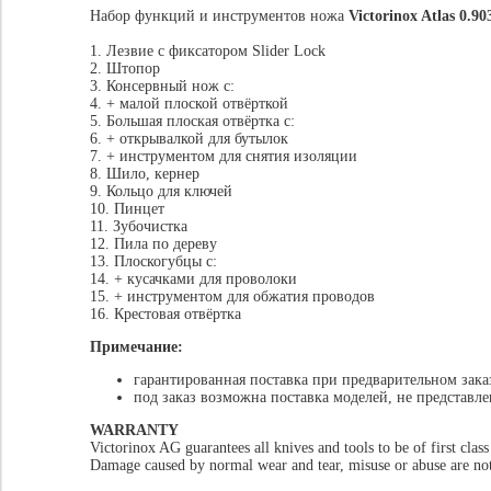
Набор функций и инструментов ножа
Victorinox Atlas 0.90
1. Лезвие с фиксатором Slider Lock
2. Штопор
3. Консервный нож с:
4. + малой плоской отвёрткой
5. Большая плоская отвёртка с:
6. + открывалкой для бутылок
7. + инструментом для снятия изоляции
8. Шило, кернер
9. Кольцо для ключей
10. Пинцет
11. Зубочистка
12. Пила по дереву
13. Плоскогубцы с:
14. + кусачками для проволоки
15. + инструментом для обжатия проводов
16. Крестовая отвёртка
Примечание:
гарантированная поставка при предварительном зака
под заказ возможна поставка моделей, не представл
WARRANTY
Victorinox AG guarantees all knives and tools to be of first clas
Damage caused by normal wear and tear, misuse or abuse are not