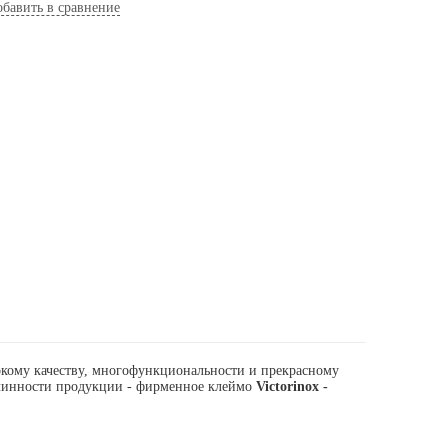
бавить в сравнение
окому качеству, многофункциональности и прекрасному
линности продукции - фирменное клеймо
Victorinox -