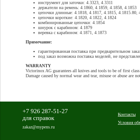
инструмент для заточки: 4.3323, 4.3311
держатели на ремень: 4.1860, 4.1859, 4.1858, 4.1853
цепочки длинные: 4.1818, 4.1817, 4.1815, 4.1815.80, 4
цепочки короткие: 4.1820, 4.1822, 4.1824
комбинированные цепочки: 4.1854
шнурок с карабином: 4.1879
веревка с карабином: 4.1871, 4.1873
Примечание:
гарантированная поставка при предварительном зака
под заказ возможна поставка моделей, не представл
WARRANTY
Victorinox AG guarantees all knives and tools to be of first clas
Damage caused by normal wear and tear, misuse or abuse are not
+7 926 287-51-27
Контакты
для справок
Условия об
zakaz@mypens.ru