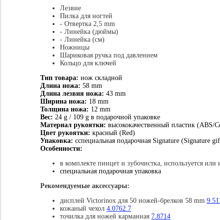
Лезвие
Пилка для ногтей
- Отвертка 2,5 mm
- Линейка (дюймы)
- Л
инейка (см)
Ножницы
Шариковая ручка под давлением
Кольцо для ключей
Тип товара:
нож складной
Длина ножа:
58 mm
Длина лезвия ножа:
43 mm
Ширина ножа:
18 mm
Толщина ножа:
12 mm
Вес:
24 g / 109 g в подарочной упаковке
Материал рукоятки:
высококачественный пластик (ABS/Ce
Цвет рукоятки:
красный (Red)
Упаковка:
сспециальная подарочная Signature (Signature gif
Особенности:
в комплекте пинцет и зубочистка, используется или 
специальная подарочная упаковка
Рекомендуемые аксессуары:
дисплей Victorinox для 50 ножей-брелков 58 mm
9.51
кожаный чехол
4.0762.7
точилка для ножей карманная
7.8714