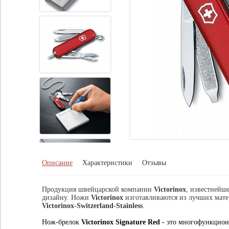
Описание
Характеристики
Отзывы
Продукция швейцарской компании
Victorinox
, известнейш
дизайну. Ножи
Victorinox
изготавливаются из лучших мат
Victorinox-Switzerland-Stainless
.
Нож-брелок
Victorinox Signature Red
-
это многофункцион