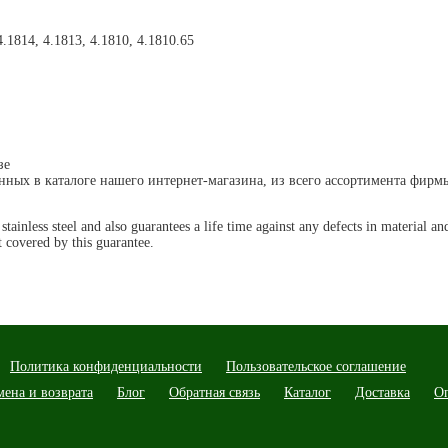
.1814, 4.1813, 4.1810, 4.1810.65
зе
енных в каталоге нашего интернет-магазина, из всего ассортимента фир
s stainless steel and also guarantees a life time against any defects in material
 covered by this guarantee.
Политика конфиденциальности
Пользовательское соглашение
мена и возврата
Блог
Обратная связь
Каталог
Доставка
О