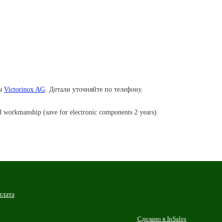
мы
Victorinox AG
. Детали уточняйте по телефону.
 and workmanship (save for electronic components 2 years).
плата
Сделано в InSales