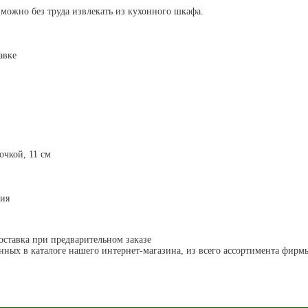
 можно без труда извлекать из кухонного шкафа.
тавке
точкой, 11 см
лия
оставка при предварительном заказе
енных в каталоге нашего интернет-магазина, из всего ассортимента фир