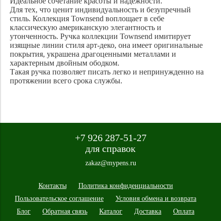
Идеальное сочетание красоты и надежности.
Для тех, что ценит индивидуальность и безупречный
стиль. Коллекция Townsend воплощает в себе
классическую американскую элегантность и
утонченность. Ручка коллекции Townsend имитирует
изящные линии стиля арт-деко, она имеет оригинальные
покрытия, украшена драгоценными металлами и
характерным двойным ободком.
Такая ручка позволяет писать легко и непринужденно на
протяжении всего срока службы.
+7 926 287-51-27
для справок
zakaz@mypens.ru
Контакты
Политика конфиденциальности
Пользовательское соглашение
Условия обмена и возврата
Блог
Обратная связь
Каталог
Доставка
Оплата