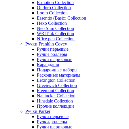
E-motion Collection
Ondoro Collection
Loom Collection
Essentio (Basic) Collection
Hexo Collection
Neo Slim Collection
WRITink Collection
N’ice pen Collection
Ручки Franklin Covey
Ручки перьевые
Ручки-роллеры
Ручки шариковые
Карандаши
Подарочные наборы
Расходные материалы
Lexington Collection
Greenwich Collection
Freemont Collection
Nantucket Collection
Hinsdale Collection
Прочие коллекции
Ручки Parker
Ручки перьевые
Ручки-роллеры
Ручки шариковые