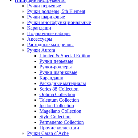
Пишущие инструменты
Ручки перьевые
Ручки-роллеры, 5th Element
Ручки шариковые
Ручки многофункциональные
Карандаши
Подарочные наборы
Аксессуары
Расходные материалы
Ручки Aurora
Limited & Special Edition
Ручки перьевые
Ручки-роллеры
Ручки шариковые
Карандаши
Расходные материалы
Series 88 Collection
Optima Collection
Talentum Collection
Ipsilon Collection
Magellano Collection
Style Collection
Permanento Collection
Прочие коллекции
Ручки Caran d`Ache