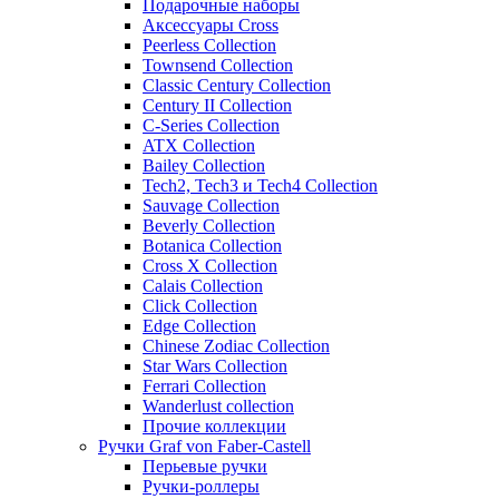
Подарочные наборы
Аксессуары Cross
Peerless Collection
Townsend Collection
Classic Century Collection
Century II Collection
C-Series Collection
ATX Collection
Bailey Collection
Tech2, Tech3 и Tech4 Collection
Sauvage Collection
Beverly Collection
Botanica Collection
Cross X Collection
Calais Collection
Click Collection
Edge Collection
Chinese Zodiac Collection
Star Wars Collection
Ferrari Collection
Wanderlust collection
Прочие коллекции
Ручки Graf von Faber-Castell
Перьевые ручки
Ручки-роллеры