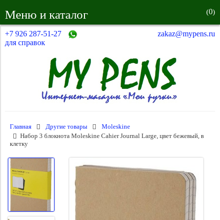
0
Меню и каталог
(
)
+7 926 287-51-27
zakaz@mypens.ru
для справок
Главная
Другие товары
Moleskine
Набор 3 блокнота Moleskine Cahier Journal Large, цвет бежевый, в
клетку