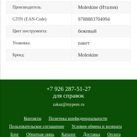
Moleskine (Италия)
Производитель:
9788883704994
GTIN (EAN-Code):
бежевый
Цвет инструмента:
пакет
Упаковка:
Moleskine
Бренд:
+7 926 287-51-27
для справок
zakaz@mypens.ru
Контакты
Политика конфиденциальности
Пользовательское соглашение
Условия обмена и возврата
Блог
Обратная связь
Каталог
Доставка
Оплата