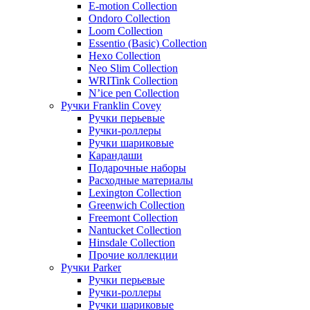
E-motion Collection
Ondoro Collection
Loom Collection
Essentio (Basic) Collection
Hexo Collection
Neo Slim Collection
WRITink Collection
N’ice pen Collection
Ручки Franklin Covey
Ручки перьевые
Ручки-роллеры
Ручки шариковые
Карандаши
Подарочные наборы
Расходные материалы
Lexington Collection
Greenwich Collection
Freemont Collection
Nantucket Collection
Hinsdale Collection
Прочие коллекции
Ручки Parker
Ручки перьевые
Ручки-роллеры
Ручки шариковые