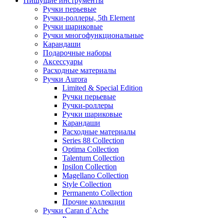
Пишущие инструменты
Ручки перьевые
Ручки-роллеры, 5th Element
Ручки шариковые
Ручки многофункциональные
Карандаши
Подарочные наборы
Аксессуары
Расходные материалы
Ручки Aurora
Limited & Special Edition
Ручки перьевые
Ручки-роллеры
Ручки шариковые
Карандаши
Расходные материалы
Series 88 Collection
Optima Collection
Talentum Collection
Ipsilon Collection
Magellano Collection
Style Collection
Permanento Collection
Прочие коллекции
Ручки Caran d`Ache