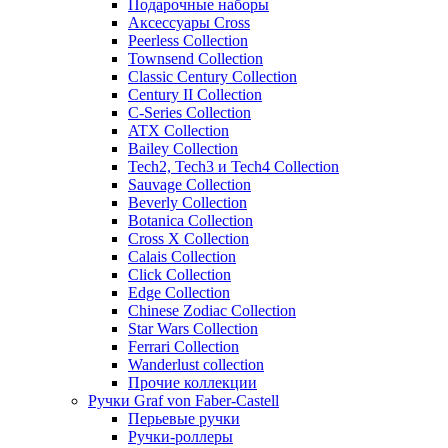
Подарочные наборы
Аксессуары Cross
Peerless Collection
Townsend Collection
Classic Century Collection
Century II Collection
C-Series Collection
ATX Collection
Bailey Collection
Tech2, Tech3 и Tech4 Collection
Sauvage Collection
Beverly Collection
Botanica Collection
Cross X Collection
Calais Collection
Click Collection
Edge Collection
Chinese Zodiac Collection
Star Wars Collection
Ferrari Collection
Wanderlust collection
Прочие коллекции
Ручки Graf von Faber-Castell
Перьевые ручки
Ручки-роллеры