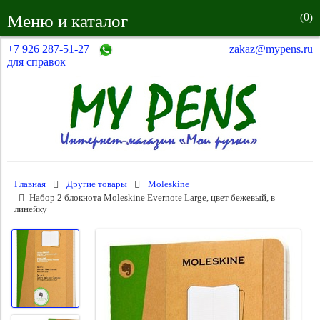
0
Меню и каталог
(
)
+7 926 287-51-27
zakaz@mypens.ru
для справок
Главная
Другие товары
Moleskine
Набор 2 блокнота Moleskine Evernote Large, цвет бежевый, в
линейку