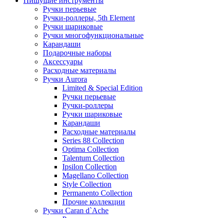
Пишущие инструменты
Ручки перьевые
Ручки-роллеры, 5th Element
Ручки шариковые
Ручки многофункциональные
Карандаши
Подарочные наборы
Аксессуары
Расходные материалы
Ручки Aurora
Limited & Special Edition
Ручки перьевые
Ручки-роллеры
Ручки шариковые
Карандаши
Расходные материалы
Series 88 Collection
Optima Collection
Talentum Collection
Ipsilon Collection
Magellano Collection
Style Collection
Permanento Collection
Прочие коллекции
Ручки Caran d`Ache