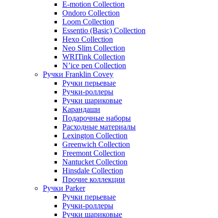
E-motion Collection
Ondoro Collection
Loom Collection
Essentio (Basic) Collection
Hexo Collection
Neo Slim Collection
WRITink Collection
N’ice pen Collection
Ручки Franklin Covey
Ручки перьевые
Ручки-роллеры
Ручки шариковые
Карандаши
Подарочные наборы
Расходные материалы
Lexington Collection
Greenwich Collection
Freemont Collection
Nantucket Collection
Hinsdale Collection
Прочие коллекции
Ручки Parker
Ручки перьевые
Ручки-роллеры
Ручки шариковые