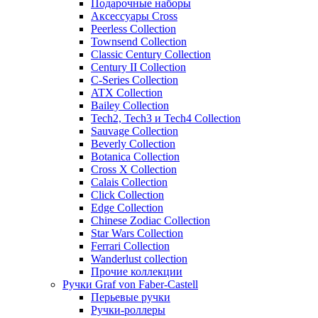
Подарочные наборы
Аксессуары Cross
Peerless Collection
Townsend Collection
Classic Century Collection
Century II Collection
C-Series Collection
ATX Collection
Bailey Collection
Tech2, Tech3 и Tech4 Collection
Sauvage Collection
Beverly Collection
Botanica Collection
Cross X Collection
Calais Collection
Click Collection
Edge Collection
Chinese Zodiac Collection
Star Wars Collection
Ferrari Collection
Wanderlust collection
Прочие коллекции
Ручки Graf von Faber-Castell
Перьевые ручки
Ручки-роллеры