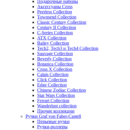
Подарочные наборы
Аксессуары Cross
Peerless Collection
Townsend Collection
Classic Century Collection
Century II Collection
C-Series Collection
ATX Collection
Bailey Collection
Tech2, Tech3 и Tech4 Collection
Sauvage Collection
Beverly Collection
Botanica Collection
Cross X Collection
Calais Collection
Click Collection
Edge Collection
Chinese Zodiac Collection
Star Wars Collection
Ferrari Collection
Wanderlust collection
Прочие коллекции
Ручки Graf von Faber-Castell
Перьевые ручки
Ручки-роллеры