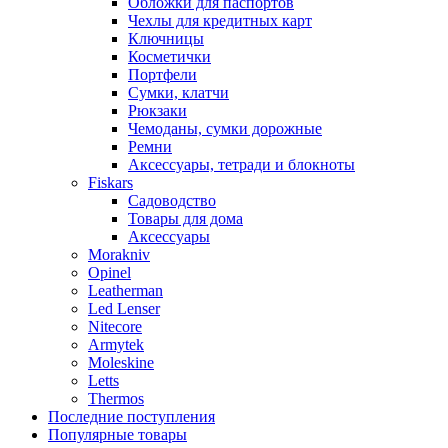
Обложки для паспортов
Чехлы для кредитных карт
Ключницы
Косметички
Портфели
Сумки, клатчи
Рюкзаки
Чемоданы, сумки дорожные
Ремни
Аксессуары, тетради и блокноты
Fiskars
Садоводство
Товары для дома
Аксессуары
Morakniv
Opinel
Leatherman
Led Lenser
Nitecore
Armytek
Moleskine
Letts
Thermos
Последние поступления
Популярные товары