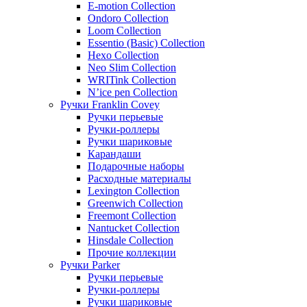
E-motion Collection
Ondoro Collection
Loom Collection
Essentio (Basic) Collection
Hexo Collection
Neo Slim Collection
WRITink Collection
N’ice pen Collection
Ручки Franklin Covey
Ручки перьевые
Ручки-роллеры
Ручки шариковые
Карандаши
Подарочные наборы
Расходные материалы
Lexington Collection
Greenwich Collection
Freemont Collection
Nantucket Collection
Hinsdale Collection
Прочие коллекции
Ручки Parker
Ручки перьевые
Ручки-роллеры
Ручки шариковые