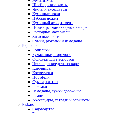
Мультитулы
Швейцарские карты
Чехлы и аксессуары
Кухонные ножи
Наборы ножей
Кухонный ассортимент
Ножницы, маникюрные наборы
Расходные материалы
Запасные части
Сумки, рюкзаки и чемоданы
Piquadro
Кошельки
Бумажники, портмоне
Обложки для паспортов
Чехлы для кредитных карт
Ключницы
Косметички
Портфели
Сумки, клатчи
Рюкзаки
Чемоданы, сумки дорожные
Ремни
Аксессуары, тетради и блокноты
Fiskars
Садоводство