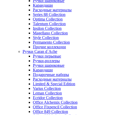
Ручки шариковые
Карандаши
Расходные материалы
Series 88 Collection
Optima Collection
Talentum Collection
Ipsilon Collection
Magellano Collection
Style Collection
Permanento Collection
Прочие коллекции
Ручки Caran d`Ache
Ручки перьевые
Ручки-роллеры
Ручки шариковые
Карандаши
Подарочные наборы
Расходные материалы
Limited & Special Edition
Varius Collection
Leman Collection
Ecridor Collection
Office Alchemix Collection
Office Fixpencil Collection
Office 849 Collection