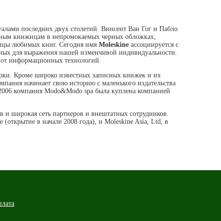
уалами последних двух столетий. Винсент Ван Гог и Пабло
сным книжицам в непромокаемых черных обложках,
аницы любимых книг. Сегодня имя
Moleskine
ассоциируется с
данных для выражения нашей изменчивой индивидуальности.
и от информационных технологий.
марки. Кроме широко известных записных книжек и их
омпания начинает свою историю с маленького издательства
 2006 компания Modo&Modo spa была куплена компанией
ов и широкая сеть партнеров и внештатных сотрудников.
ткрытие в начале 2008 года), и Moleskine Asia, Ltd, в
плата