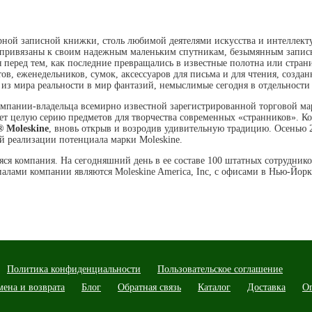
арной записной книжки, столь любимой деятелями искусства и интеллект
и привязаны к своим надежным маленьким спутникам, безымянным запи
я перед тем, как последние превращались в известные полотна или стр
ов, еженедельников, сумок, аксессуаров для письма и для чтения, соз
из мира реальности в мир фантазий, немыслимые сегодня в отдельност
 компании-владельца всемирно известной зарегистрированной торговой 
ет целую серию предметов для творчества современных «странников». К
 Moleskine
, вновь открыв и возродив удивительную традицию. Осенью
ной реализации потенциала марки Moleskine.
яся компания. На сегодняшний день в ее составе 100 штатных сотрудник
ами компании являются Moleskine America, Inc, с офисами в Нью-Йорке (о
Политика конфиденциальности
Пользовательское соглашение
мена и возврата
Блог
Обратная связь
Каталог
Доставка
О