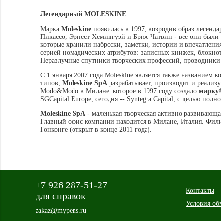
Легендарный MOLESKINE
Марка
Moleskine
появилась в 1997, возродив образ легенд
Пикассо, Эрнест Хемингуэй и Брюс Чатвин - все они был
которые хранили наброски, заметки, истории и впечатлени
серией номадических атрибутов: записных книжек, блокнот
Неразлучные спутники творческих профессий, проводники 
С 1 января 2007 года Moleskine является также названием
типов,
Moleskine SpA
разрабатывает, производит и реализу
Modo&Modo в Милане, которое в 1997 году создало
марку®
SGCapital Europe, сегодня -- Syntegra Capital, с целью пол
Moleskine SpA
- маленькая творческая активно развивающа
Главный офис компании находится в Милане, Италия. Филиал
Гонконге (открыт в конце 2011 года).
+7 926 287-51-27
Контакты
для справок
Условия об
zakaz@mypens.ru