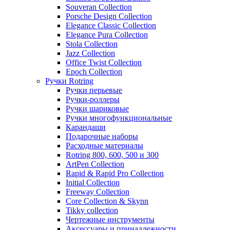
Souveran Collection
Porsche Design Collection
Elegance Classic Collection
Elegance Pura Collection
Stola Collection
Jazz Collection
Office Twist Collection
Epoch Collection
Ручки Rotring
Ручки перьевые
Ручки-роллеры
Ручки шариковые
Ручки многофункциональные
Карандаши
Подарочные наборы
Расходные материалы
Rotring 800, 600, 500 и 300
ArtPen Collection
Rapid & Rapid Pro Collection
Initial Collection
Freeway Collection
Core Collection & Skynn
Tikky collection
Чертежные инструменты
Аксессуары и принадлежности