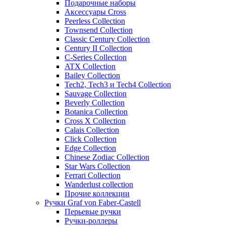
Подарочные наборы
Аксессуары Cross
Peerless Collection
Townsend Collection
Classic Century Collection
Century II Collection
C-Series Collection
ATX Collection
Bailey Collection
Tech2, Tech3 и Tech4 Collection
Sauvage Collection
Beverly Collection
Botanica Collection
Cross X Collection
Calais Collection
Click Collection
Edge Collection
Chinese Zodiac Collection
Star Wars Collection
Ferrari Collection
Wanderlust collection
Прочие коллекции
Ручки Graf von Faber-Castell
Перьевые ручки
Ручки-роллеры