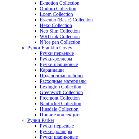
E-motion Collection
Ondoro Collection
Loom Collection
Essentio (Basic) Collection
Hexo Collection
Neo Slim Collection
WRITink Collection
N’ice pen Collection
Ручки Franklin Covey
Ручки перьевые
Ручки-роллеры
Ручки шариковые
Карандаши
Подарочные наборы
Расходные материалы
Lexington Collection
Greenwich Collection
Freemont Collection
Nantucket Collection
Hinsdale Collection
Прочие коллекции
Ручки Parker
Ручки перьевые
Ручки-роллеры
Ручки шариковые