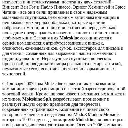
искусства и интеллектуалами последних двух столетий.
Винсент Ван Гог и Пабло Пикассо, Эрнест Хемингуэй и Брюс
Чатвин - все они были привязаны к своим надежным
маленьким спутникам, безымянным записным книжицам в
непромокаемых черных обложках, которые хранили
наброски, заметки, истории и впечатления перед тем, как
последние превращались в известные полотна или страницы
любимых книг. Сегодня имя
Moleskine
ассоциируется с
серией номадических атрибутов: записных книжек,
блокнотов, еженедельников, сумок, аксессуаров для письма и
для чтения, созданных для выражения нашей изменчивой
индивидуальности. Неразлучные спутники творческих
профессий, проводники из мира реальности в мир фантазий,
немыслимые сегодня в отдельности от информационных
технологий.
С 1 января 2007 года Moleskine является также названием
компании-владельца всемирно известной зарегистрированной
торговой марки. Кроме широко известных записных книжек и
их типов,
Moleskine SpA
разрабатывает, производит и
реализует целую серию предметов для творчества
современных «странников». Компания начинает свою
историю с маленького издательства Modo&Modo в Милане,
которое в 1997 году создало
марку® Moleskine
, вновь открыв
и возродив удивительную традицию. Осенью 2006 компания