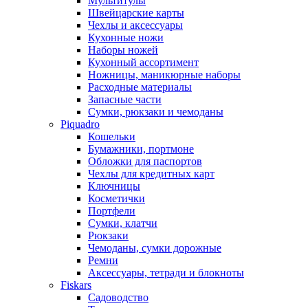
Мультитулы
Швейцарские карты
Чехлы и аксессуары
Кухонные ножи
Наборы ножей
Кухонный ассортимент
Ножницы, маникюрные наборы
Расходные материалы
Запасные части
Сумки, рюкзаки и чемоданы
Piquadro
Кошельки
Бумажники, портмоне
Обложки для паспортов
Чехлы для кредитных карт
Ключницы
Косметички
Портфели
Сумки, клатчи
Рюкзаки
Чемоданы, сумки дорожные
Ремни
Аксессуары, тетради и блокноты
Fiskars
Садоводство