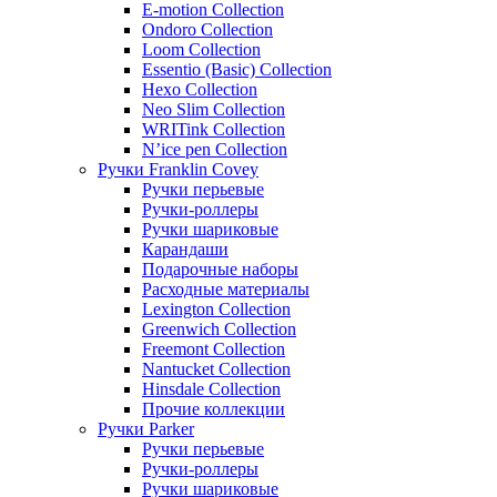
E-motion Collection
Ondoro Collection
Loom Collection
Essentio (Basic) Collection
Hexo Collection
Neo Slim Collection
WRITink Collection
N’ice pen Collection
Ручки Franklin Covey
Ручки перьевые
Ручки-роллеры
Ручки шариковые
Карандаши
Подарочные наборы
Расходные материалы
Lexington Collection
Greenwich Collection
Freemont Collection
Nantucket Collection
Hinsdale Collection
Прочие коллекции
Ручки Parker
Ручки перьевые
Ручки-роллеры
Ручки шариковые