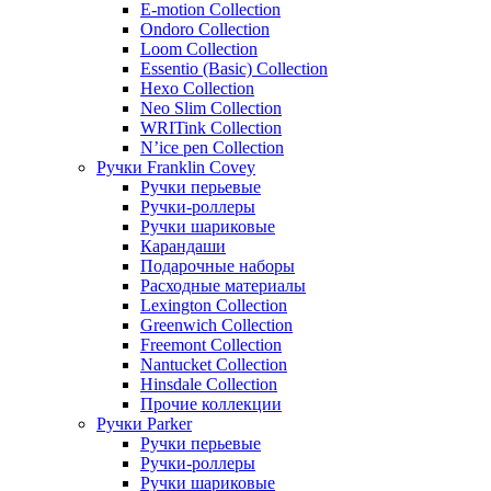
E-motion Collection
Ondoro Collection
Loom Collection
Essentio (Basic) Collection
Hexo Collection
Neo Slim Collection
WRITink Collection
N’ice pen Collection
Ручки Franklin Covey
Ручки перьевые
Ручки-роллеры
Ручки шариковые
Карандаши
Подарочные наборы
Расходные материалы
Lexington Collection
Greenwich Collection
Freemont Collection
Nantucket Collection
Hinsdale Collection
Прочие коллекции
Ручки Parker
Ручки перьевые
Ручки-роллеры
Ручки шариковые