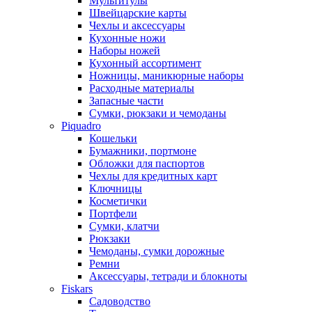
Мультитулы
Швейцарские карты
Чехлы и аксессуары
Кухонные ножи
Наборы ножей
Кухонный ассортимент
Ножницы, маникюрные наборы
Расходные материалы
Запасные части
Сумки, рюкзаки и чемоданы
Piquadro
Кошельки
Бумажники, портмоне
Обложки для паспортов
Чехлы для кредитных карт
Ключницы
Косметички
Портфели
Сумки, клатчи
Рюкзаки
Чемоданы, сумки дорожные
Ремни
Аксессуары, тетради и блокноты
Fiskars
Садоводство