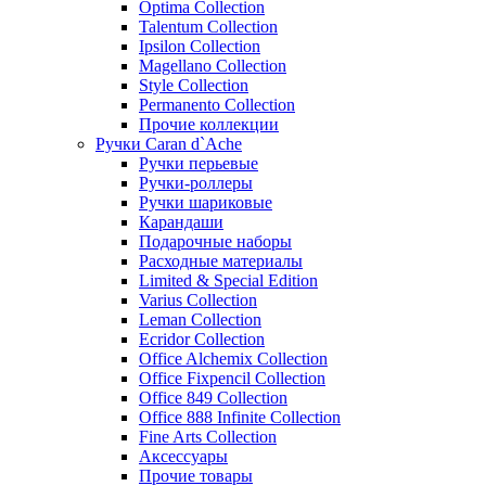
Optima Collection
Talentum Collection
Ipsilon Collection
Magellano Collection
Style Collection
Permanento Collection
Прочие коллекции
Ручки Caran d`Ache
Ручки перьевые
Ручки-роллеры
Ручки шариковые
Карандаши
Подарочные наборы
Расходные материалы
Limited & Special Edition
Varius Collection
Leman Collection
Ecridor Collection
Office Alchemix Collection
Office Fixpencil Collection
Office 849 Collection
Office 888 Infinite Collection
Fine Arts Collection
Аксессуары
Прочие товары