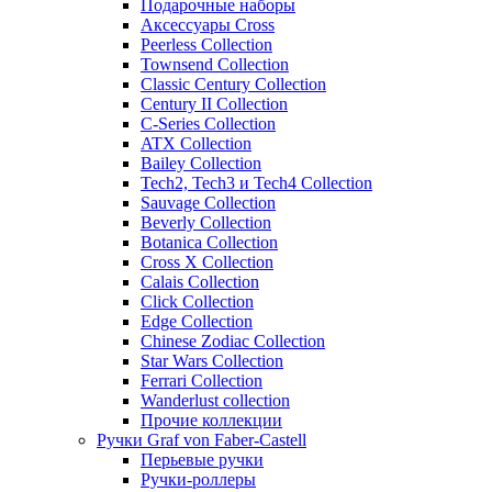
Подарочные наборы
Аксессуары Cross
Peerless Collection
Townsend Collection
Classic Century Collection
Century II Collection
C-Series Collection
ATX Collection
Bailey Collection
Tech2, Tech3 и Tech4 Collection
Sauvage Collection
Beverly Collection
Botanica Collection
Cross X Collection
Calais Collection
Click Collection
Edge Collection
Chinese Zodiac Collection
Star Wars Collection
Ferrari Collection
Wanderlust collection
Прочие коллекции
Ручки Graf von Faber-Castell
Перьевые ручки
Ручки-роллеры