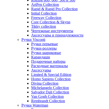
Rotring 800, 600, 500 и 300
ArtPen Collection
Rapid & Rapid Pro Collection
Initial Collection
Freeway Collection
Core Collection & Skynn
Tikky collection
Чертежные инструменты
Аксессуары и принадлежности
Ручки Visconti
Ручки перьевые
Ручки-роллеры
Ручки шариковые
Карандаши
Подарочные наборы
Расходные материалы
Аксессуары
Limited & Special Edition
Homo Sapiens Collection
Divina Collection
Michelangelo Collection
Salvador Dali Collection
Van Gogh Collection
Rembrandt Collection
Ручки Waterman