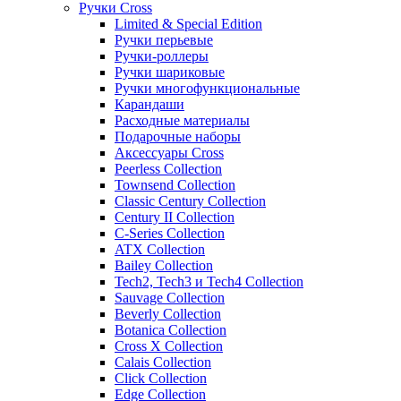
Ручки Cross
Limited & Special Edition
Ручки перьевые
Ручки-роллеры
Ручки шариковые
Ручки многофункциональные
Карандаши
Расходные материалы
Подарочные наборы
Аксессуары Cross
Peerless Collection
Townsend Collection
Classic Century Collection
Century II Collection
C-Series Collection
ATX Collection
Bailey Collection
Tech2, Tech3 и Tech4 Collection
Sauvage Collection
Beverly Collection
Botanica Collection
Cross X Collection
Calais Collection
Click Collection
Edge Collection