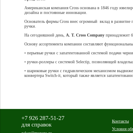
Американская компания Cross основана в 1846 году ювелир
дизайна и постоянные инновации.
Основатель фирмы Cross внес огромный вклад в развитие 
ручки.
На сегодняшний день,
A. T. Cross Company
принадлежит бо
Основу ассортимента компании составляют функциональн
• перьевые ручки
с запатентованной системой подачи черн
• ручки-роллеры
с системой Selectip, позволяющей владел
• шариковые ручки
с гидравлическим механизмом выдвижен
конвертера Switch-it, который также является запатентова
+7 926 287-51-27
Контакты
для справок
Условия об