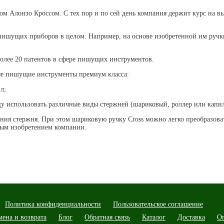
ом Алонзо Кроссом. С тех пор и по сей день компания держит курс на 
пишущих приборов в целом. Например, на основе изобретенной им ручк
лее 20 патентов в сфере пишущих инструментов.
ые пишущие инструменты премиум класса:
ил;
ьцу использовать различные виды стержней (шариковый, роллер или кап
ия стержня. При этом шариковую ручку Cross можно легко преобразова
нным изобретением компании.
Политика конфиденциальности
Пользовательское соглашение
мена и возврата
Блог
Обратная связь
Каталог
Доставка
О