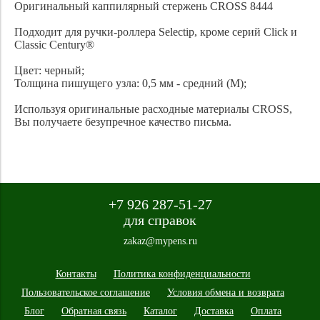
Оригинальный каппилярный стержень CROSS 8444
Подходит для ручки-роллера Selectip, кроме серий Click и
Classic Century®
Цвет: черный;
Толщина пишущего узла: 0,5 мм - средний (M);
Используя оригинальные расходные материалы СROSS,
Вы получаете безупречное качество письма.
+7 926 287-51-27
для справок
zakaz@mypens.ru
Контакты
Политика конфиденциальности
Пользовательское соглашение
Условия обмена и возврата
Блог
Обратная связь
Каталог
Доставка
Оплата