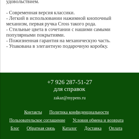
удовольствием.
- Современная версия классики.
- Легкий в использовании нажимной кнопочный
механизм, первая ручка Cross такого рода.
- Стильные цвета в сочетании с нашими самыми
популярными покрытиями.
- Пожизненная гарантия на механическую часть.
- Упакована в элегантную подарочную коробку.
+7 926 287-51-27
для справок
zakaz@mypens.ru
Контакты
Политика конфиденциальности
Пользовательское соглашение
Условия обмена и возврата
Блог
Обратная связь
Каталог
Доставка
Оплата