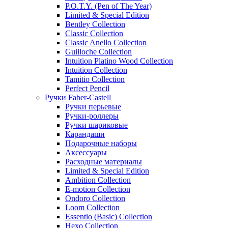
P.O.T.Y. (Pen of The Year)
Limited & Special Edition
Bentley Collection
Classic Collection
Classic Anello Collection
Guilloche Collection
Intuition Platino Wood Collection
Intuition Collection
Tamitio Collection
Perfect Pencil
Ручки Faber-Castell
Ручки перьевые
Ручки-роллеры
Ручки шариковые
Карандаши
Подарочные наборы
Аксессуары
Расходные материалы
Limited & Special Edition
Ambition Collection
E-motion Collection
Ondoro Collection
Loom Collection
Essentio (Basic) Collection
Hexo Collection