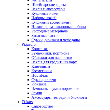
Мультитулы
Швейцарские карты
Чехлы и аксессуары
Кухонные ножи
Наборы ножей
Кухонный ассортимент
Ножницы, маникюрные наборы
Расходные материалы
Запасные части
Сумки, рюкзаки и чемоданы
Piquadro
Кошельки
Бумажники, портмоне
Обложки для паспортов
Чехлы для кредитных карт
Ключницы
Косметички
Портфели
Сумки, клатчи
Рюкзаки
Чемоданы, сумки дорожные
Ремни
Аксессуары, тетради и блокноты
Fiskars
Садоводство