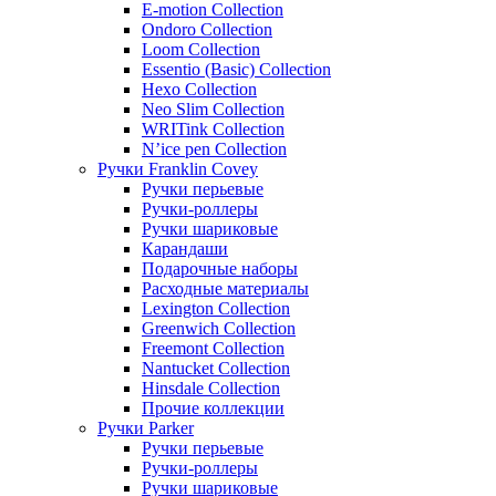
E-motion Collection
Ondoro Collection
Loom Collection
Essentio (Basic) Collection
Hexo Collection
Neo Slim Collection
WRITink Collection
N’ice pen Collection
Ручки Franklin Covey
Ручки перьевые
Ручки-роллеры
Ручки шариковые
Карандаши
Подарочные наборы
Расходные материалы
Lexington Collection
Greenwich Collection
Freemont Collection
Nantucket Collection
Hinsdale Collection
Прочие коллекции
Ручки Parker
Ручки перьевые
Ручки-роллеры
Ручки шариковые