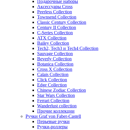
Подарочные наборы
Аксессуары Cross
Peerless Collection
Townsend Collection
Classic Century Collection
Century II Collection
C-Series Collection
ATX Collection
Bailey Collection
Tech2, Tech3 и Tech4 Collection
Sauvage Collection
Beverly Collection
Botanica Collection
Cross X Collection
Calais Collection
Click Collection
Edge Collection
Chinese Zodiac Collection
Star Wars Collection
Ferrari Collection
Wanderlust collection
Прочие коллекции
Ручки Graf von Faber-Castell
Перьевые ручки
Ручки-роллеры