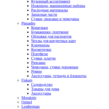
Кухонный ассортимент
Ножницы, маникюрные наборы
Расходные материалы
Запасные части
Сумки, рюкзаки и чемоданы
Piquadro
Кошельки
Бумажники, портмоне
Обложки для паспортов
Чехлы для кредитных карт
Ключницы
Косметички
Портфели
Сумки, клатчи
Рюкзаки
Чемоданы, сумки дорожные
Ремни
Аксессуары, тетради и блокноты
Fiskars
Садоводство
Товары для дома
Аксессуары
Morakniv
Opinel
Leatherman