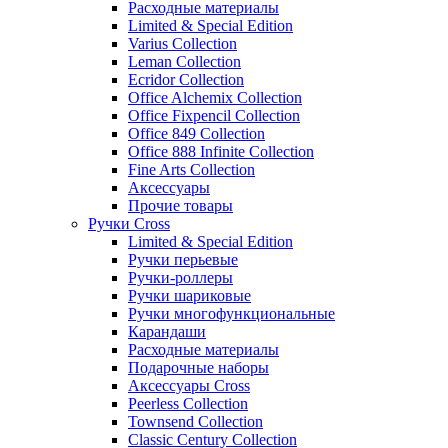
Расходные материалы
Limited & Special Edition
Varius Collection
Leman Collection
Ecridor Collection
Office Alchemix Collection
Office Fixpencil Collection
Office 849 Collection
Office 888 Infinite Collection
Fine Arts Collection
Аксессуары
Прочие товары
Ручки Cross
Limited & Special Edition
Ручки перьевые
Ручки-роллеры
Ручки шариковые
Ручки многофункциональные
Карандаши
Расходные материалы
Подарочные наборы
Аксессуары Cross
Peerless Collection
Townsend Collection
Classic Century Collection