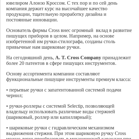
ювелиром Алонзо Кроссом. С тех пор и по сей день
компания держит курс на высочайшее качество
продукции, тщательную проработку дизайна и
постоянные инновации.
Основатель фирмы Cross внес огромный вклад в развитие
пишущих приборов в целом. Например, на основе
изобретенной им ручки-стилографа, созданы столь
привычные нам шариковые ручки.
На сегодняшний день,
A. T. Cross Company
принадлежит
более 20 патентов в сфере пишущих инструментов.
Основу ассортимента компании составляют
функциональные пишущие инструменты премиум класса:
• перьевые ручки
с запатентованной системой подачи
чернил;
• ручки-роллеры
с системой Selectip, позволяющей
владельцу использовать различные виды стержней
(шариковый, роллер или капиллярный);
• шариковые ручки
с гидравлическим механизмом
выдвижения стержня. При этом шариковую ручку Cross
можно легко преобразовать в механический карандаш при