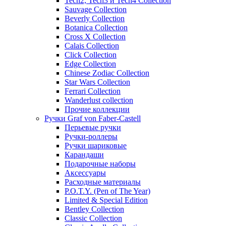
Tech2, Tech3 и Tech4 Collection
Sauvage Collection
Beverly Collection
Botanica Collection
Cross X Collection
Calais Collection
Click Collection
Edge Collection
Chinese Zodiac Collection
Star Wars Collection
Ferrari Collection
Wanderlust collection
Прочие коллекции
Ручки Graf von Faber-Castell
Перьевые ручки
Ручки-роллеры
Ручки шариковые
Карандаши
Подарочные наборы
Аксессуары
Расходные материалы
P.O.T.Y. (Pen of The Year)
Limited & Special Edition
Bentley Collection
Classic Collection