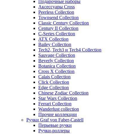
Подарочные наборы
Аксессуары Cross
Peerless Collection
Townsend Collection
Classic Century Collection
Century II Collection
C-Series Collection
ATX Collection
Bailey Collection
Tech2, Tech3 и Tech4 Collection
Sauvage Collection
Beverly Collection
Botanica Collection
Cross X Collection
Calais Collection
Click Collection
Edge Collection
Chinese Zodiac Collection
Star Wars Collection
Ferrari Collection
Wanderlust collection
Прочие коллекции
Ручки Graf von Faber-Castell
Перьевые ручки
Ручки-роллеры