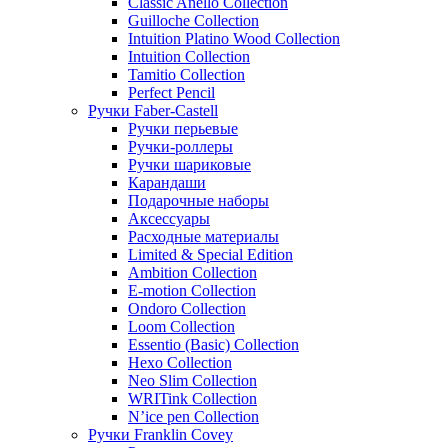
Classic Anello Collection
Guilloche Collection
Intuition Platino Wood Collection
Intuition Collection
Tamitio Collection
Perfect Pencil
Ручки Faber-Castell
Ручки перьевые
Ручки-роллеры
Ручки шариковые
Карандаши
Подарочные наборы
Аксессуары
Расходные материалы
Limited & Special Edition
Ambition Collection
E-motion Collection
Ondoro Collection
Loom Collection
Essentio (Basic) Collection
Hexo Collection
Neo Slim Collection
WRITink Collection
N’ice pen Collection
Ручки Franklin Covey