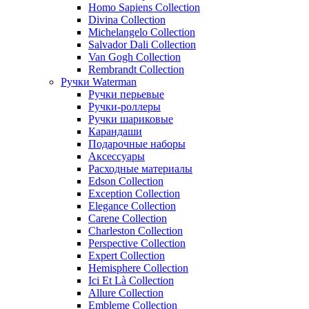
Homo Sapiens Collection
Divina Collection
Michelangelo Collection
Salvador Dali Collection
Van Gogh Collection
Rembrandt Collection
Ручки Waterman
Ручки перьевые
Ручки-роллеры
Ручки шариковые
Карандаши
Подарочные наборы
Аксессуары
Расходные материалы
Edson Collection
Exception Collection
Elegance Collection
Carene Collection
Charleston Collection
Perspective Collection
Expert Collection
Hemisphere Collection
Ici Et Là Collection
Allure Collection
Embleme Collection