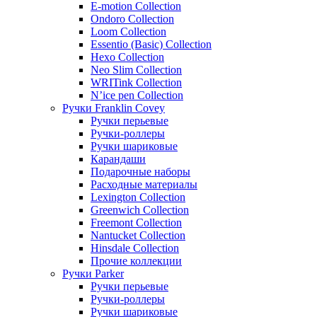
E-motion Collection
Ondoro Collection
Loom Collection
Essentio (Basic) Collection
Hexo Collection
Neo Slim Collection
WRITink Collection
N’ice pen Collection
Ручки Franklin Covey
Ручки перьевые
Ручки-роллеры
Ручки шариковые
Карандаши
Подарочные наборы
Расходные материалы
Lexington Collection
Greenwich Collection
Freemont Collection
Nantucket Collection
Hinsdale Collection
Прочие коллекции
Ручки Parker
Ручки перьевые
Ручки-роллеры
Ручки шариковые