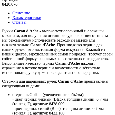
8420.070
Описание
Характеристики
Отзывы
Ручки
Caran d'Ache
- высоко технологичный и сложный
механизм, для получения истинного удовольствия от письма,
мы рекомендуем использовать расходные материалы
исключительно
Caran d'Ache
. Производство чернил для
наших ручек - это настоящая форма искусства. Каждый из
наших цветов, вдохновлённых самой природой, требует своей
собственной формулы и самых качественных ингредиентов.
Высочайшее качество чернил
Caran d'Ache
находит
отражение в потоке чернил и возможности с лёгкостью
использовать ручку даже после длительного перерыва.
Стержни для шариковых ручек
Caran d'Ache
представлены
следующими видами:
стержень Goliath (увеличенного объёма):
- цвет чернил: чёрный (Black), толщина линии: 0,7 мм
(тонкая, F), артикул: 8428.009
- цвет чернил: синий (Blue), толщина линии: 0,7 мм
(тонкая, F), артикул: 8422.160