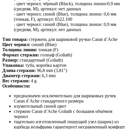
- цвет чернил: чёрный (Black), толщина линии:0,9 мм
(средняя, M), артикул: нет данных
- цвет чернил: синий (Blue), толщина линии: 0,6 мм
(тонкая, F), артикул: 6522.100
- цвет чернил: синий (Blue), толщина линии: 0,9 мм
(средняя, M), артикул: нет данных
Тип товара:
стержень для шариковой ручки Caran d`Ache
Цвет чернил:
синий (Blue)
Толщина линии:
тонкая (F)
Формат стержня:
голиаф (
Goliath)
Размер:
стандартный (Goliath)
Упаковка:
туба, коробка картон
Длина стержня:
96,8 mm (3,81")
Диаметр стержня:
6,3 mm
Вес стержня:
4 g
Особенности:
предназначен исключительно для шариковых ручек
Caran d`Ache стандартного размера
изумительный синий цвет
стержни Caran d’Ache Goliath с большим объёмом
чернил
тщательно изготовленный пишущий узел (шарик) из
карбида вольфрама гарантирует несравненный комфорт