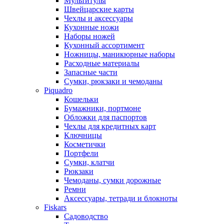
Мультитулы
Швейцарские карты
Чехлы и аксессуары
Кухонные ножи
Наборы ножей
Кухонный ассортимент
Ножницы, маникюрные наборы
Расходные материалы
Запасные части
Сумки, рюкзаки и чемоданы
Piquadro
Кошельки
Бумажники, портмоне
Обложки для паспортов
Чехлы для кредитных карт
Ключницы
Косметички
Портфели
Сумки, клатчи
Рюкзаки
Чемоданы, сумки дорожные
Ремни
Аксессуары, тетради и блокноты
Fiskars
Садоводство