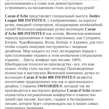
расположившись в сумке или демонстративно
устроившись на письменном столе, всегда под рукой!
Caran d'Ache
представляет специальный выпуск
Justice
League 888 INFINITE®
, с изображениями, на корпусе
ручек, имиджей супергероев, обладающими необычайной
силой! Используя шариковые ручки коллекции
Caran
d'Ache
888 INFINITE®
как основу, Женевская компания
черпала вдохновение в таких персонажах, как Супермен,
Бэтмэн, ЧудоЖенщина, Флэш, Киборг и Аквамен, для того
чтобы создать пишущие инструменты с мощным
дизайном. Мир каждого из этих легендарных борцов с
преступлениями отражен в этом необычном специальном
издании… Цвета, комфорт при письме, 100%
Швейцарская технология производства - все, что вам
нужно, чтобы стать частью легенды! Произведенные
полностью в мастерских Женевской компании, ручки из
коллекции
Caran d'Ache
888 INFINITE®
являются
носителями традиционных ноу-хау и оригинального
дизайна. Стержень
SWISSRIDE®
, который так же
производится в мастерских фабрики
Caran d'Ache
может
похвастаться несравненным комфортом и плавностью
линий при письме. Быстрое, гладкое и беспрерывное
письмо, которое будет сопровождать вас в ваших самых
спонтанных творениях.