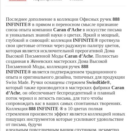
Последнее дополнение в коллекции Офисных ручек
888
INFINITE®
в прямом и переносном смысле признание
союза опыта компании
Caran d’Ache
в искусстве письма
и уникальных знаний науки о цветах. Яркий и мощный,
глубокий и сияющий: коллекция
INFINITE®
протянула
свои цветовые оттенки через радужную палитру цветов,
которая является исключительной прерогативой Дома
Высокой Письменной Моды
Caran d’Ache
. Полностью
созданная в Женевских мастерских Дома Высокой
Письменной Моды, коллекция ручек
888
INFINITE®
является подтверждением традиционного
опыта и оригинального
дизайна, типичных для продукции
Swiss Made. Ручки оснащены стержнем
SwissRide®
,
который также производится в мастерских фабрики
Caran
d’Ache
, он обеспечивает беспрецедентный и плавный
поток чернил и легкость письма, для того чтобы
сопровождать вас в ваших самых спонтанных творениях.
Коллекция
888 INFINITE ®
в 10 цветах полная
стремления произвести эффект является коллекцией новых
пишущих инструментов которые усиливают удовольствие
от письма, будучи
идеальным повседневным вашим спутником, незаметно