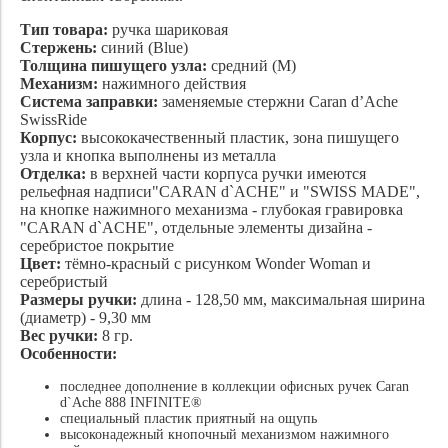
Тип товара:
ручка шариковая
Стержень:
синий (Blue)
Толщина пишущего узла:
средний (M)
Механизм:
нажимного действия
Система заправки:
заменяемые стержни Caran d’Ache
SwissRide
Корпус:
высококачественный пластик, зона пишущего
узла и кнопка выполнены из металла
Отделка:
в верхней части корпуса ручки имеются
рельефная надписи"CARAN d`ACHE" и "SWISS MADE",
на кнопке нажимного механизма - глубокая гравировка
"CARAN d`ACHE", отдельные элементы дизайна -
серебристое покрытие
Цвет:
тёмно-красный с рисунком Wonder Woman
и
серебристый
Размеры ручки:
длина - 128,50 мм, максимальная ширина
(диаметр) - 9,30 мм
Вес ручки:
8 гр.
Особенности:
последнее дополнение в коллекции офисных ручек Caran
d`Ache 888 INFINITE®
специальный пластик приятный на ощупь
высоконадежный кнопочный механизмом нажимного